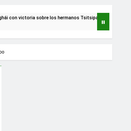
n victoria sobre los hermanos Tsitsipas
Adul
2 Año
mbo