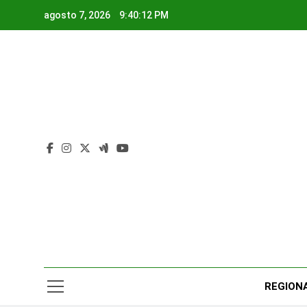
Saltar
agosto 7, 2026
9:40:13 PM
al
contenido
Rad
Noticias Y
REGION