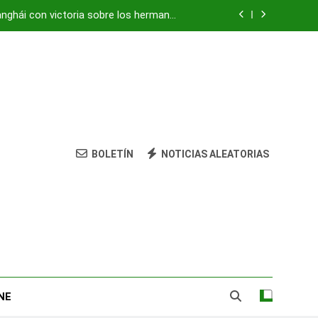
anghái con victoria sobre los hermanos
Tsitsipas
vivienda: su nieta está herida y grave
ocultaba «centro de mando» de Hezbolá
strean amenazas para evitar pandemias
anghái con victoria sobre los hermanos
Tsitsipas
BOLETÍN
NOTICIAS ALEATORIAS
vivienda: su nieta está herida y grave
ocultaba «centro de mando» de Hezbolá
NE