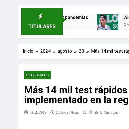
an amenazas para evitar pandemias
Alejandro
2 Años Atrás
TITULARES
Inicio
2024
agosto
28
Más 14 mil test r
REGIONALES
Más 14 mil test rápidos
implementado en la re
0
GELDRY
2 Años Atrás
5 Minutos