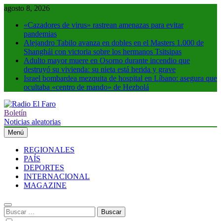
Saltar
agosto 8, 2026
al
«Cazadores de virus» rastrean amenazas para evitar
contenido
pandemias
Alejandro Tabilo avanza en dobles en el Masters 1.000 de
Shanghái con victoria sobre los hermanos Tsitsipas
Adulto mayor muere en Osorno durante incendio que
destruyó su vivienda: su nieta está herida y grave
Israel bombardea mezquita de hospital en Líbano: asegura que
ocultaba «centro de mando» de Hezbolá
Boletín
Radio El Faro
Noticias y más
Noticias aleatorias
Menú
REGIONALES
PAÍS
DEPORTES
INTERNACIONAL
MAGAZINE
Buscar: