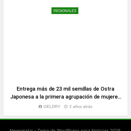
REGIONALES
Entrega más de 23 mil semillas de Ostra
Japonesa a la primera agrupación de mujeres
ostreras de Chile
GELDRY
2 años atrás
Newsmatic - Tema de WordPress para Noticias 2026.