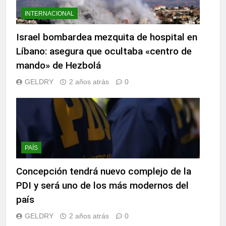
INTERNACIONAL
Israel bombardea mezquita de hospital en
Líbano: asegura que ocultaba «centro de
mando» de Hezbolá
GELDRY
2 años atrás
0
PAÍS
Concepción tendrá nuevo complejo de la
PDI y será uno de los más modernos del
país
GELDRY
2 años atrás
0