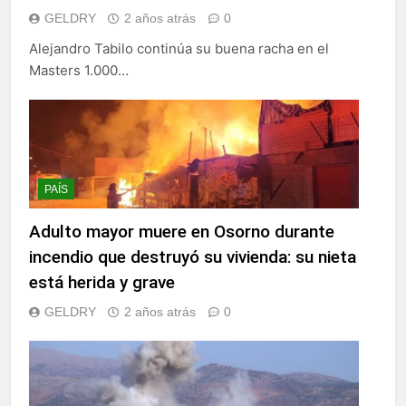
GELDRY
2 años atrás
0
Alejandro Tabilo continúa su buena racha en el
Masters 1.000…
PAÍS
Adulto mayor muere en Osorno durante
incendio que destruyó su vivienda: su nieta
está herida y grave
GELDRY
2 años atrás
0