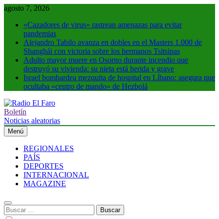
Saltar
agosto 7, 2026
al
«Cazadores de virus» rastrean amenazas para evitar
contenido
pandemias
Alejandro Tabilo avanza en dobles en el Masters 1.000 de
Shanghái con victoria sobre los hermanos Tsitsipas
Adulto mayor muere en Osorno durante incendio que
destruyó su vivienda: su nieta está herida y grave
Israel bombardea mezquita de hospital en Líbano: asegura que
ocultaba «centro de mando» de Hezbolá
Boletín
Radio El Faro
Noticias y más
Noticias aleatorias
Menú
REGIONALES
PAÍS
DEPORTES
INTERNACIONAL
MAGAZINE
Buscar: