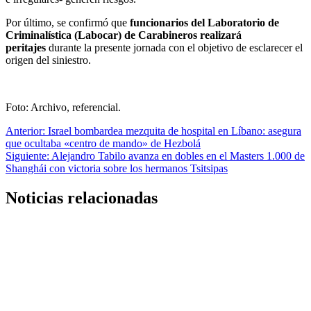
Por último, se confirmó que
funcionarios del Laboratorio de
Criminalística (Labocar) de Carabineros realizará
peritajes
durante la presente jornada con el objetivo de esclarecer el
origen del siniestro.
Foto: Archivo, referencial.
Navegación
Anterior:
Israel bombardea mezquita de hospital en Líbano: asegura
que ocultaba «centro de mando» de Hezbolá
de
Siguiente:
Alejandro Tabilo avanza en dobles en el Masters 1.000 de
entradas
Shanghái con victoria sobre los hermanos Tsitsipas
Noticias relacionadas