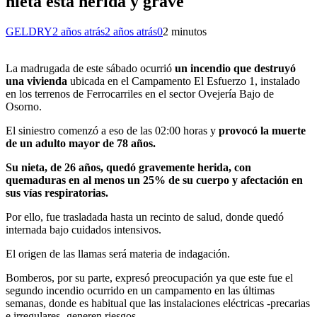
nieta está herida y grave
GELDRY
2 años atrás
2 años atrás
0
2 minutos
La madrugada de este sábado ocurrió
un incendio que destruyó
una vivienda
ubicada en el Campamento El Esfuerzo 1, instalado
en los terrenos de Ferrocarriles en el sector Ovejería Bajo de
Osorno.
El siniestro comenzó a eso de las 02:00 horas y
provocó la muerte
de un adulto mayor de 78 años.
Su nieta, de 26 años, quedó gravemente herida, con
quemaduras en al menos un 25% de su cuerpo y afectación en
sus vías respiratorias.
Por ello, fue trasladada hasta un recinto de salud, donde quedó
internada bajo cuidados intensivos.
El origen de las llamas será materia de indagación.
Bomberos, por su parte, expresó preocupación ya que este fue el
segundo incendio ocurrido en un campamento en las últimas
semanas, donde es habitual que las instalaciones eléctricas -precarias
e irregulares- generen riesgos.