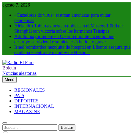
Saltar
agosto 7, 2026
al
«Cazadores de virus» rastrean amenazas para evitar
contenido
pandemias
Alejandro Tabilo avanza en dobles en el Masters 1.000 de
Shanghái con victoria sobre los hermanos Tsitsipas
Adulto mayor muere en Osorno durante incendio que
destruyó su vivienda: su nieta está herida y grave
Israel bombardea mezquita de hospital en Líbano: asegura que
ocultaba «centro de mando» de Hezbolá
Boletín
Radio El Faro
Noticias y más
Noticias aleatorias
Menú
REGIONALES
PAÍS
DEPORTES
INTERNACIONAL
MAGAZINE
Buscar: