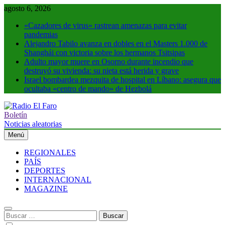
Saltar
agosto 6, 2026
al
«Cazadores de virus» rastrean amenazas para evitar
contenido
pandemias
Alejandro Tabilo avanza en dobles en el Masters 1.000 de
Shanghái con victoria sobre los hermanos Tsitsipas
Adulto mayor muere en Osorno durante incendio que
destruyó su vivienda: su nieta está herida y grave
Israel bombardea mezquita de hospital en Líbano: asegura que
ocultaba «centro de mando» de Hezbolá
Boletín
Radio El Faro
Noticias y más
Noticias aleatorias
Menú
REGIONALES
PAÍS
DEPORTES
INTERNACIONAL
MAGAZINE
Buscar: