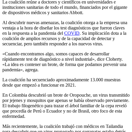
La coalición reúne a doctores y científicos en universidades e
instituciones sanitarias de todo el mundo, financiados por el gigante
de dispositivos médicos y sanitarios Abbott.
Al descubrir nuevas amenazas, la coalición otorga a la empresa una
ventaja a la hora de diseñar los test diagnósticos que fueron claves
en la respuesta a la pandemia del
COVID
. Su implicación dota a la
coalición de amplios recursos y de la capacidad de detectar y
secuenciar, pero también responder a los nuevos virus.
«Cuando encontramos algo, somos capaces de desarrollar
rápidamente test de diagnóstico a nivel industrial», dice Cloherty.
«La idea es contener un brote, de forma que podamos prevenir una
pandemia», agrega.
La coalición ha secuenciado aproximadamente 13.000 muestras
desde que empezó a funcionar en 2021.
En Colombia descubrió un brote de Oropouche, un virus transmitido
por jejenes y mosquitos que apenas se había observado previamente.
El trabajo filogenético para trazar el árbol familiar de la cepa reveló
que procedía de Perú o Ecuador y no de Brasil, otro foco de esta
enfermedad.
Más recientemente, la coalición trabajó con médicos en Tailandia
para descubrir que un virus propagado por garrapatas estaba detrás