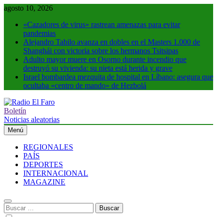
Saltar
agosto 10, 2026
al
«Cazadores de virus» rastrean amenazas para evitar
contenido
pandemias
Alejandro Tabilo avanza en dobles en el Masters 1.000 de
Shanghái con victoria sobre los hermanos Tsitsipas
Adulto mayor muere en Osorno durante incendio que
destruyó su vivienda: su nieta está herida y grave
Israel bombardea mezquita de hospital en Líbano: asegura que
ocultaba «centro de mando» de Hezbolá
Boletín
Radio El Faro
Noticias y más
Noticias aleatorias
Menú
REGIONALES
PAÍS
DEPORTES
INTERNACIONAL
MAGAZINE
Buscar: