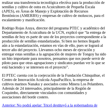
realizar una transferencia tecnológica efectiva para la producción de
semillas y cultivo de ostra en Acuicultores de Pequeña Escala
(APES), en Áreas de Manejo y Explotación de Recursos
Bentónicos (AMERBS) y empresas de cultivo de moluscos, para el
escalamiento y masificación.
Rodrigo Rojas Araya, director del programa PTEC y académico del
Departamento de Acuicultura de la UCN, explicó que “la entrega de
semillas de hoy es parte de uno de los proyectos correspondiente a la
producción de semillas estandarizadas. Si bien no hemos llegado
aún a la estandarización, estamos en vías de ello, pues se logrará al
tercer año del proyecto. Llevamos ocho meses de ejecución y
entregar estas semillas a la agrupación de mujeres de Tongoy ha sido
un hito importante para nosotros, pensamos que nos puede servir de
piloto para que otras agrupaciones y sindicatos puedan ver lo que se
está haciendo y se interesen en el proyecto”.
El PTEC cuenta con la coejecución de la Fundación Chinquihue, el
Centro de Innovación Acuícola AquaPacífico, la empresa de
cultivos marinos Nanaku y asociados como Minera Los Pelambres.
Además de 24 interesados, principalmente de la Región de
Coquimbo, directamente vinculados con comunidades y
asociaciones del borde costero.
Navegación
Anterior:
No podrá apelar: Tricel destituyó a la gobernadora de