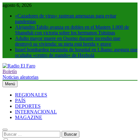
Saltar
agosto 6, 2026
al
«Cazadores de virus» rastrean amenazas para evitar
contenido
pandemias
Alejandro Tabilo avanza en dobles en el Masters 1.000 de
Shanghái con victoria sobre los hermanos Tsitsipas
Adulto mayor muere en Osorno durante incendio que
destruyó su vivienda: su nieta está herida y grave
Israel bombardea mezquita de hospital en Líbano: asegura que
ocultaba «centro de mando» de Hezbolá
Boletín
Radio El Faro
Noticias y más
Noticias aleatorias
Menú
REGIONALES
PAÍS
DEPORTES
INTERNACIONAL
MAGAZINE
Buscar: