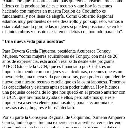
Añadiendo que “nosotros como país queremos posicionarnos como
líderes en la producción de este recurso y que hoy lo estemos
haciendo con mujeres en nuestra Región de Coquimbo es
fundamental y nos llena de alegría. Como Gobierno Regional
estamos muy pendientes de este desarrollo y por supuesto, vamos a
estar colaborando porque las mujeres sí pueden posicionarse en los
distintos rubros y nosotros estaremos detrás colaborando para ello”.
“Una nueva vida para nosotras”
Para Devora García Figueroa, presidenta Acuipesca Tongoy
Mujeres, “como mujeres acuicultoras de Tongoy, con más de 20
años de experiencia, esta acción realizada desde este programa
PTEC Ostras de la UCN, que es financiado por Corfo, es un
impulso tremendo como mujeres y acuicultoras, creemos que es un
nuevo ciclo, una nueva vida para nosotras, para poder emprender de
nuevo con nuestro recurso estrella que es la ostra japonesa. Tenemos
las capacidades y estamos aptas para poder cultivar. Hoy hicimos
una pequeña cosecha de lo que nos quedó en el proceso anterior con
la UCN, que tuvimos la ayuda de ellos, pero sabemos que este
impulso va a ser excelente para nosotras, para la economía de
nuestras casas, hogares e hijos”, declaró.
Por su parte la Consejera Regional de Coquimbo, Ximena Ampuero
García, indicó que “fue una experiencia maravillosa ver en terreno
como mujeres en la pesca trabajan arduamente acá en la caleta de