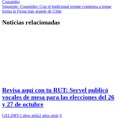
Coquimbo
de
Siguiente:
Coquimbo: Con el tradicional remate comienza a tomar
entradas
forma la Fiesta más grande de Chile
Noticias relacionadas
Revisa aquí con tu RUT: Servel publicó
vocales de mesa para las elecciones del 26
y 27 de octubre
GELDRY
2 años atrás
2 años atrás
0