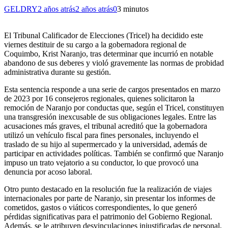
GELDRY
2 años atrás
2 años atrás
0
3 minutos
El Tribunal Calificador de Elecciones (Tricel) ha decidido este
viernes destituir de su cargo a la gobernadora regional de
Coquimbo, Krist Naranjo, tras determinar que incurrió en notable
abandono de sus deberes y violó gravemente las normas de probidad
administrativa durante su gestión.
Esta sentencia responde a una serie de cargos presentados en marzo
de 2023 por 16 consejeros regionales, quienes solicitaron la
remoción de Naranjo por conductas que, según el Tricel, constituyen
una transgresión inexcusable de sus obligaciones legales. Entre las
acusaciones más graves, el tribunal acreditó que la gobernadora
utilizó un vehículo fiscal para fines personales, incluyendo el
traslado de su hijo al supermercado y la universidad, además de
participar en actividades políticas. También se confirmó que Naranjo
impuso un trato vejatorio a su conductor, lo que provocó una
denuncia por acoso laboral.
Otro punto destacado en la resolución fue la realización de viajes
internacionales por parte de Naranjo, sin presentar los informes de
cometidos, gastos o viáticos correspondientes, lo que generó
pérdidas significativas para el patrimonio del Gobierno Regional.
Además, se le atribuyen desvinculaciones injustificadas de personal,