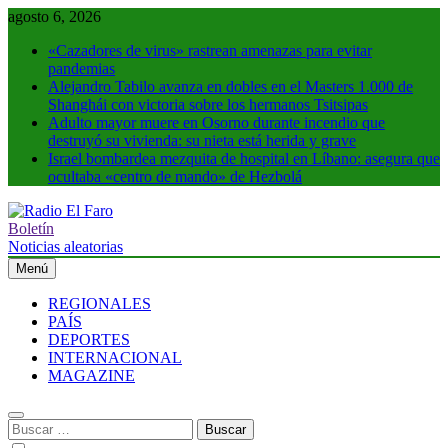
Saltar
agosto 6, 2026
al
«Cazadores de virus» rastrean amenazas para evitar
contenido
pandemias
Alejandro Tabilo avanza en dobles en el Masters 1.000 de
Shanghái con victoria sobre los hermanos Tsitsipas
Adulto mayor muere en Osorno durante incendio que
destruyó su vivienda: su nieta está herida y grave
Israel bombardea mezquita de hospital en Líbano: asegura que
ocultaba «centro de mando» de Hezbolá
Boletín
Radio El Faro
Noticias y más
Noticias aleatorias
Menú
REGIONALES
PAÍS
DEPORTES
INTERNACIONAL
MAGAZINE
Buscar: