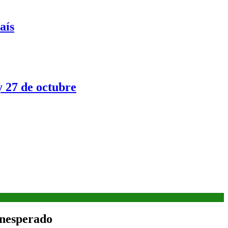
aís
y 27 de octubre
inesperado