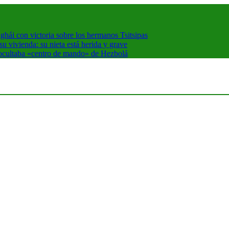
hái con victoria sobre los hermanos Tsitsipas
 vivienda: su nieta está herida y grave
 ocultaba «centro de mando» de Hezbolá