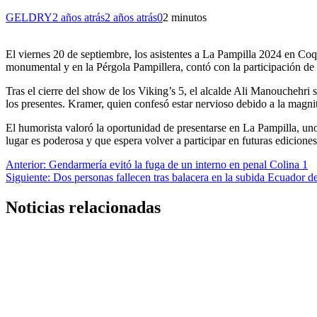
GELDRY
2 años atrás
2 años atrás
0
2 minutos
El viernes 20 de septiembre, los asistentes a La Pampilla 2024 en Co
monumental y en la Pérgola Pampillera, contó con la participación de a
Tras el cierre del show de los Viking’s 5, el alcalde Ali Manouchehri 
los presentes. Kramer, quien confesó estar nervioso debido a la magnit
El humorista valoró la oportunidad de presentarse en La Pampilla, uno
lugar es poderosa y que espera volver a participar en futuras ediciones
Navegación
Anterior:
Gendarmería evitó la fuga de un interno en penal Colina 1
Siguiente:
Dos personas fallecen tras balacera en la subida Ecuador d
de
entradas
Noticias relacionadas