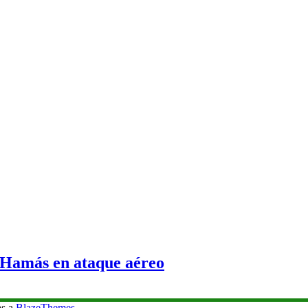
e Hamás en ataque aéreo
as a
BlazeThemes
.