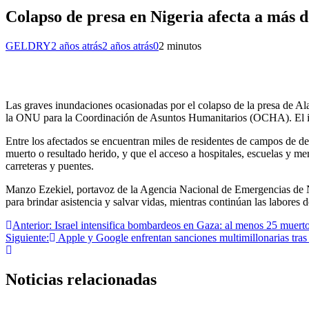
Colapso de presa en Nigeria afecta a más 
GELDRY
2 años atrás
2 años atrás
0
2 minutos
Las graves inundaciones ocasionadas por el colapso de la presa de Al
la ONU para la Coordinación de Asuntos Humanitarios (OCHA). El incide
Entre los afectados se encuentran miles de residentes de campos de 
muerto o resultado herido, y que el acceso a hospitales, escuelas y 
carreteras y puentes.
Manzo Ezekiel, portavoz de la Agencia Nacional de Emergencias de 
para brindar asistencia y salvar vidas, mientras continúan las labores 
Navegación
Anterior:
Israel intensifica bombardeos en Gaza: al menos 25 muert
Siguiente:
Apple y Google enfrentan sanciones multimillonarias tras 
de
entradas
Noticias relacionadas