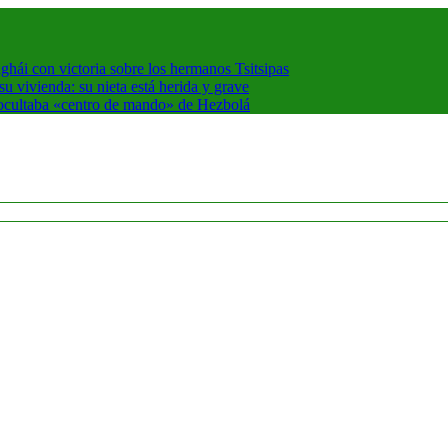
hái con victoria sobre los hermanos Tsitsipas
 vivienda: su nieta está herida y grave
 ocultaba «centro de mando» de Hezbolá