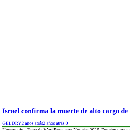
Israel confirma la muerte de alto cargo d
GELDRY
2 años atrás
2 años atrás
0
Newsmatic - Tema de WordPress para Noticias 2026. Funciona graci