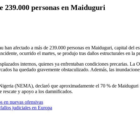
de 239.000 personas en Maiduguri
au han afectado a más de 239.000 personas en Maiduguri, capital del es
nte, ocurrido el martes, se produjo tras daños estructurales en la pre
desplazados internos, quienes ya enfrentaban condiciones precarias. 
mercados ha quedado gravemente obstaculizado. Además, las inundaciones 
Nigeria (NEMA), declaró que aproximadamente el 70 % de Maiduguri se
de rescate y apoyo a los damnificados.
os en nuevas ofensivas
fallos judiciales en Europa