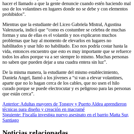
hacer el llamado a que la gente denuncie cuando estén haciendo mal
uso de los volantines en lugares donde no se debe y con elementos
prohibidos”.
Mientras que la estudiante del Liceo Gabriela Mistral, Agustina
Valenzuela, indicó que “como es costumbre se celebra de muchas
formas y una de ellas es el volantín y nos explicaron muchos
problemas que hay al momento de elevarlos en lugares no
habilitados y usar hilo no habilitado. Eso nos podría costar hasta la
vida, entonces encuentro que esto es muy importante que se refuerce
todos los años porque va a ser siempre lo mismo. Muchas personas
no saben que pueden dejar a una cuadra entera sin luz”.
De la misma manera, la estudiante del mismo establecimiento,
Daniela Angel, llamó a los jóvenes a “si van a elevar volantines,
aparte que no lo hagan cerca de los cables, que no usen el hilo
curado porque se puede electrocutar y es peligroso para las personas
que están cerca”.
Navegación
Anterior:
Adultas mayores de Tongoy y Puerto Aldea aprendieron
técnicas para diseño y creación en macramé
de
Siguiente:
Fiscalía investiga nuevo asesinato en el barrio Matta Sur,
entradas
Santiago
Noticias relacionadas