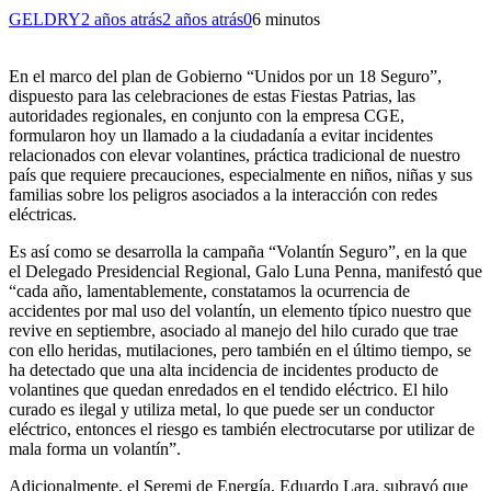
GELDRY
2 años atrás
2 años atrás
0
6 minutos
En el marco del plan de Gobierno “Unidos por un 18 Seguro”,
dispuesto para las celebraciones de estas Fiestas Patrias, las
autoridades regionales, en conjunto con la empresa CGE,
formularon hoy un llamado a la ciudadanía a evitar incidentes
relacionados con elevar volantines, práctica tradicional de nuestro
país que requiere precauciones, especialmente en niños, niñas y sus
familias sobre los peligros asociados a la interacción con redes
eléctricas.
Es así como se desarrolla la campaña “Volantín Seguro”, en la que
el Delegado Presidencial Regional, Galo Luna Penna, manifestó que
“cada año, lamentablemente, constatamos la ocurrencia de
accidentes por mal uso del volantín, un elemento típico nuestro que
revive en septiembre, asociado al manejo del hilo curado que trae
con ello heridas, mutilaciones, pero también en el último tiempo, se
ha detectado que una alta incidencia de incidentes producto de
volantines que quedan enredados en el tendido eléctrico. El hilo
curado es ilegal y utiliza metal, lo que puede ser un conductor
eléctrico, entonces el riesgo es también electrocutarse por utilizar de
mala forma un volantín”.
Adicionalmente, el Seremi de Energía, Eduardo Lara, subrayó que