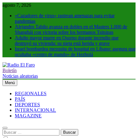
Saltar
agosto 7, 2026
al
«Cazadores de virus» rastrean amenazas para evitar
contenido
pandemias
Alejandro Tabilo avanza en dobles en el Masters 1.000 de
Shanghái con victoria sobre los hermanos Tsitsipas
Adulto mayor muere en Osorno durante incendio que
destruyó su vivienda: su nieta está herida y grave
Israel bombardea mezquita de hospital en Líbano: asegura que
ocultaba «centro de mando» de Hezbolá
Boletín
Radio El Faro
Noticias y más
Noticias aleatorias
Menú
REGIONALES
PAÍS
DEPORTES
INTERNACIONAL
MAGAZINE
Buscar: