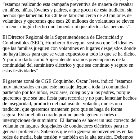
“estamos realizando esta campaña preventiva de manera de resaltar
en niños, niñas, jóvenes y padres, a que gocen de esta tradición sin
hechos que lamentar. En Chile se fabrican cerca de 20 millones de
volantines y queremos que esos 20 millones de volantines se eleven
sin tener ningún hecho que lamentar ni que afecte a las personas”.
El Director Regional de la Superintendencia de Electricidad y
Combustibles (SEC), Humberto Rovegno, sostuvo que “el ideal es
que las familias jueguen con volantines en lugares despejados donde
no haya líneas para que se vean expuestos a todo lo que se ha dicho.
Y por otro lado como Superintendencia nos preocupamos de la
continuidad del suministro eléctrico y que sea continuo y seguro en
estas festividades”.
El gerente zonal de CGE Coquimbo, Oscar Jerez, indicó “estamos
muy interesados en que este mensaje llegue a toda la comunidad
partiendo por los niños, escolares, colegios y a los padres, porque
queremos que sea una fiesta para recordar y no para lamentar hechos
de inseguridad, producto del mal uso del volantín, que es una
tradición, que queremos mantener, pero que se haga de forma
segura. Evitar el hilo curado porque puede generar cortes e
interrupciones de suministro. El llamado es hacer un uso correcto del
volantín en lugares despejados de conductores eléctricos para no
generar problemas. Sabemos que esto genera inconvenientes en las
redes de media, baja tensión y también en la alta tensión. Debemos