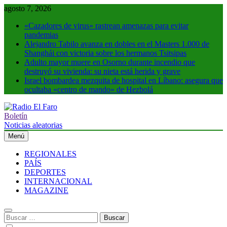
Saltar
agosto 7, 2026
al
«Cazadores de virus» rastrean amenazas para evitar
contenido
pandemias
Alejandro Tabilo avanza en dobles en el Masters 1.000 de
Shanghái con victoria sobre los hermanos Tsitsipas
Adulto mayor muere en Osorno durante incendio que
destruyó su vivienda: su nieta está herida y grave
Israel bombardea mezquita de hospital en Líbano: asegura que
ocultaba «centro de mando» de Hezbolá
Boletín
Radio El Faro
Noticias y más
Noticias aleatorias
Menú
REGIONALES
PAÍS
DEPORTES
INTERNACIONAL
MAGAZINE
Buscar: