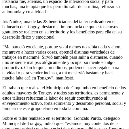
instancia fue, además, un espacio de interacción social y para
muchas, una terapia que les permitió salir de la rutina, reforzar su
autonomía y creatividad.
Iris Núñez, una de las 28 beneficiarias del taller realizado en el
balneario de Tongoy, destacó la importancia de que estos cursos
gratuitos se realicen en su territorio y los beneficios para ella en su
desarrollo físico y emocional.
“Me pareció excelente, porque yo al menos no sabía nada y ahora
me atrevo a hacer varias cosas, aprendí distintas variedades de
trabajos en macramé. Sirvió también para salir a distraerse, cuando
uno se siente mal psicológicamente y ocupar su mente en algo
productivo. Con lo que aprendimos, podemos hacer regalos para
navidad o para vender incluso, a mí me sirvió bastante y hacía
mucha falta acá en Tongoy”, manifestó.
El trabajo que realiza el Municipio de Coquimbo en beneficio de los
adultos mayores de Tongoy y todos sus territorios, es permanente y
estos talleres refuerzan la labor de seguir contribuyendo al
envejecimiento activo, fortalecimiento y desarrollo personal, social y
familiar de este grupo etario en toda la comuna.
Sobre el taller realizado en el territorio, Gonzalo Pardo, delegado
Municipal de Tongoy, indicó que; “estamos muy contentos de la
gran convocatoria que tuvo este taller de manualidades en Tongoy y