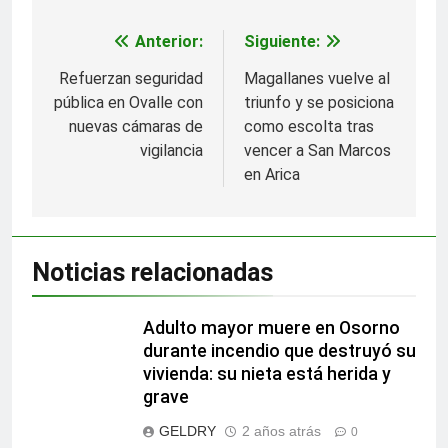
Anterior:
Siguiente:
Navegación
de
Refuerzan seguridad
Magallanes vuelve al
pública en Ovalle con
triunfo y se posiciona
entradas
nuevas cámaras de
como escolta tras
vigilancia
vencer a San Marcos
en Arica
Noticias relacionadas
Adulto mayor muere en Osorno
durante incendio que destruyó su
vivienda: su nieta está herida y
grave
GELDRY
2 años atrás
0