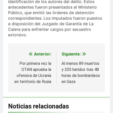
identificación de los autores del delito. Estos
antecedentes fueron presentados al Ministerio
Público, que emitió las órdenes de detención
correspondientes. Los imputados fueron puestos
a disposición del Juzgado de Garantía de La
Calera para enfrentar cargos por secuestro
extorsivo.
Anterior:
Siguiente:
Navegación
de
Por primera vez la
Al menos 89 muertos
OTAN aprueba la
y 205 heridos tras 48
entradas
ofensiva de Ucrania
horas de bombardeos
en territorio de Rusia
en Gaza
Noticias relacionadas