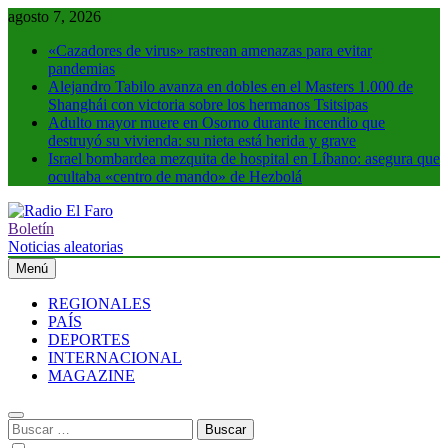
Saltar
agosto 7, 2026
al
«Cazadores de virus» rastrean amenazas para evitar
contenido
pandemias
Alejandro Tabilo avanza en dobles en el Masters 1.000 de
Shanghái con victoria sobre los hermanos Tsitsipas
Adulto mayor muere en Osorno durante incendio que
destruyó su vivienda: su nieta está herida y grave
Israel bombardea mezquita de hospital en Líbano: asegura que
ocultaba «centro de mando» de Hezbolá
Boletín
Radio El Faro
Noticias y más
Noticias aleatorias
Menú
REGIONALES
PAÍS
DEPORTES
INTERNACIONAL
MAGAZINE
Buscar: