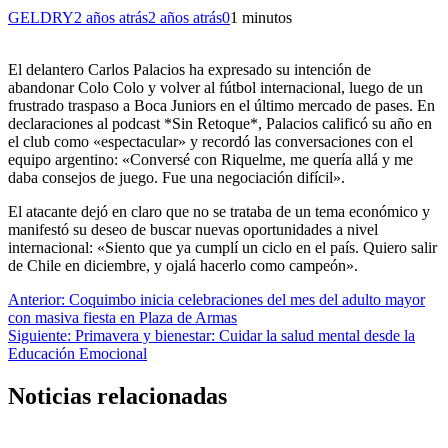
GELDRY
2 años atrás
2 años atrás
0
1 minutos
El delantero Carlos Palacios ha expresado su intención de
abandonar Colo Colo y volver al fútbol internacional, luego de un
frustrado traspaso a Boca Juniors en el último mercado de pases. En
declaraciones al podcast *Sin Retoque*, Palacios calificó su año en
el club como «espectacular» y recordó las conversaciones con el
equipo argentino: «Conversé con Riquelme, me quería allá y me
daba consejos de juego. Fue una negociación difícil».
El atacante dejó en claro que no se trataba de un tema económico y
manifestó su deseo de buscar nuevas oportunidades a nivel
internacional: «Siento que ya cumplí un ciclo en el país. Quiero salir
de Chile en diciembre, y ojalá hacerlo como campeón».
Navegación
Anterior:
Coquimbo inicia celebraciones del mes del adulto mayor
con masiva fiesta en Plaza de Armas
de
Siguiente:
Primavera y bienestar: Cuidar la salud mental desde la
entradas
Educación Emocional
Noticias relacionadas