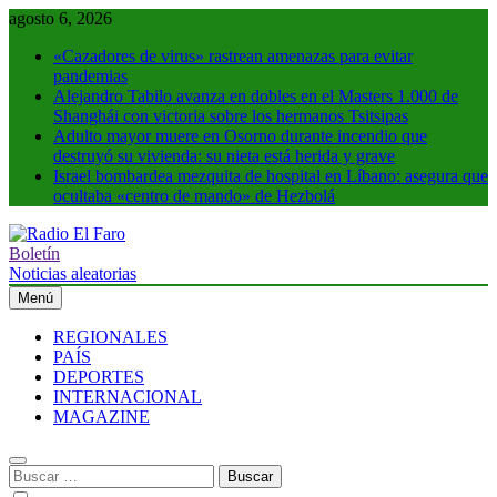
Saltar
agosto 6, 2026
al
«Cazadores de virus» rastrean amenazas para evitar
contenido
pandemias
Alejandro Tabilo avanza en dobles en el Masters 1.000 de
Shanghái con victoria sobre los hermanos Tsitsipas
Adulto mayor muere en Osorno durante incendio que
destruyó su vivienda: su nieta está herida y grave
Israel bombardea mezquita de hospital en Líbano: asegura que
ocultaba «centro de mando» de Hezbolá
Boletín
Radio El Faro
Noticias y más
Noticias aleatorias
Menú
REGIONALES
PAÍS
DEPORTES
INTERNACIONAL
MAGAZINE
Buscar: