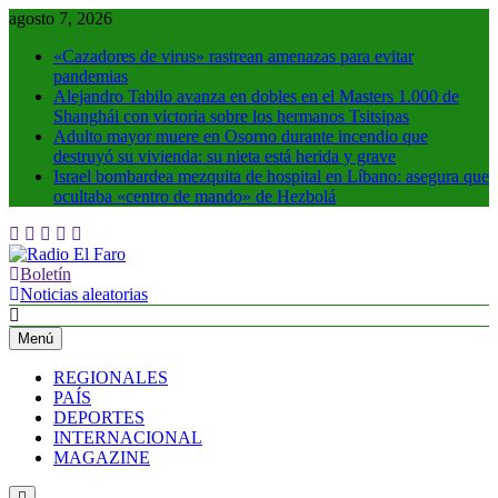
Saltar
agosto 7, 2026
al
«Cazadores de virus» rastrean amenazas para evitar
contenido
pandemias
Alejandro Tabilo avanza en dobles en el Masters 1.000 de
Shanghái con victoria sobre los hermanos Tsitsipas
Adulto mayor muere en Osorno durante incendio que
destruyó su vivienda: su nieta está herida y grave
Israel bombardea mezquita de hospital en Líbano: asegura que
ocultaba «centro de mando» de Hezbolá
Boletín
Radio El Faro
Noticias y más
Noticias aleatorias
Menú
REGIONALES
PAÍS
DEPORTES
INTERNACIONAL
MAGAZINE