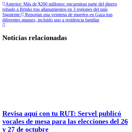
Navegación
Anterior:
Más de $200 millones: encuentran parte del dinero
robado a Brinks tras allanamientos en 3 regiones del país
de
Siguiente:
Reportan una veintena de muertos en Gaza tras
entradas
diferentes ataques, incluido uno a residencia familiar
Noticias relacionadas
Revisa aquí con tu RUT: Servel publicó
vocales de mesa para las elecciones del 26
y 27 de octubre