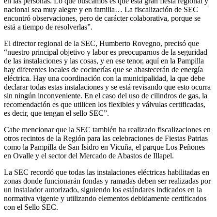
en las personas. Lo que buscamos es que esta gran fiesta regional y
nacional sea muy alegre y en familia… La fiscalización de SEC
encontró observaciones, pero de carácter colaborativa, porque se
está a tiempo de resolverlas”.
El director regional de la SEC, Humberto Rovegno, precisó que
“nuestro principal objetivo y labor es preocuparnos de la seguridad
de las instalaciones y las cosas, y en ese tenor, aquí en la Pampilla
hay diferentes locales de cocinerías que se abastecerán de energía
eléctrica. Hay una coordinación con la municipalidad, la que debe
declarar todas estas instalaciones y se está revisando que esto ocurra
sin ningún inconveniente. En el caso del uso de cilindros de gas, la
recomendación es que utilicen los flexibles y válvulas certificadas,
es decir, que tengan el sello SEC”.
Cabe mencionar que la SEC también ha realizado fiscalizaciones en
otros recintos de la Región para las celebraciones de Fiestas Patrias
como la Pampilla de San Isidro en Vicuña, el parque Los Peñones
en Ovalle y el sector del Mercado de Abastos de Illapel.
La SEC recordó que todas las instalaciones eléctricas habilitadas en
zonas donde funcionarán fondas y ramadas deben ser realizadas por
un instalador autorizado, siguiendo los estándares indicados en la
normativa vigente y utilizando elementos debidamente certificados
con el Sello SEC.