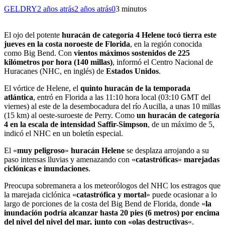
GELDRY
2 años atrás
2 años atrás
0
3 minutos
El ojo del potente
huracán de categoría 4 Helene tocó tierra este
jueves en la costa noroeste de Florida
, en la región conocida
como Big Bend. Con
vientos máximos sostenidos de 225
kilómetros por hora (140 millas)
, informó el Centro Nacional de
Huracanes (NHC, en inglés) de
Estados Unidos
.
El vórtice de Helene, el
quinto huracán de la temporada
atlántica
, entró en Florida a las 11:10 hora local (03:10 GMT del
viernes) al este de la desembocadura del río Aucilla, a unas 10 millas
(15 km) al oeste-suroeste de Perry. Como
un huracán de categoría
4 en la escala de intensidad Saffir-Simpson
, de un máximo de 5,
indicó el NHC en un boletín especial.
El «
muy peligroso
»
huracán Helene
se desplaza arrojando a su
paso intensas lluvias y amenazando con «
catastróficas
»
marejadas
ciclónicas e inundaciones
.
Preocupa sobremanera a los meteorólogos del NHC los estragos que
la marejada ciclónica «
catastrófica y mortal
» puede ocasionar a lo
largo de porciones de la costa del Big Bend de Florida, donde «
la
inundación podría alcanzar hasta 20 pies (6 metros) por encima
del nivel del nivel del mar, junto con «olas destructivas
«.