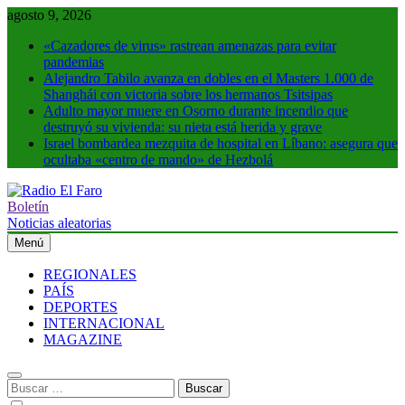
Saltar
agosto 9, 2026
al
«Cazadores de virus» rastrean amenazas para evitar
contenido
pandemias
Alejandro Tabilo avanza en dobles en el Masters 1.000 de
Shanghái con victoria sobre los hermanos Tsitsipas
Adulto mayor muere en Osorno durante incendio que
destruyó su vivienda: su nieta está herida y grave
Israel bombardea mezquita de hospital en Líbano: asegura que
ocultaba «centro de mando» de Hezbolá
Boletín
Radio El Faro
Noticias y más
Noticias aleatorias
Menú
REGIONALES
PAÍS
DEPORTES
INTERNACIONAL
MAGAZINE
Buscar: