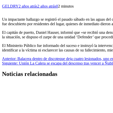
GELDRY
2 años atrás
2 años atrás
0
2 minutos
Un impactante hallazgo se registró el pasado sábado en las aguas de
fue descubierto por residentes del lugar, quienes de inmediato dieron 
El capitán de puerto, Daniel Hauser, informó que «se recibió una den
la situación, se dispuso el zarpe de una unidad ‘Defender’ que proced
El Ministerio Público fue informado del suceso e instruyó la intervenc
identificar a la víctima ni esclarecer las causas de su fallecimiento, mi
Navegación
Anterior:
Balacera dentro de discoteque deja cuatro lesionados, uno en
Siguiente:
Unión La Calera se escapa del descenso tras vencer a Ñub
de
entradas
Noticias relacionadas