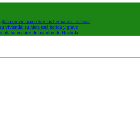
hái con victoria sobre los hermanos Tsitsipas
 vivienda: su nieta está herida y grave
 ocultaba «centro de mando» de Hezbolá