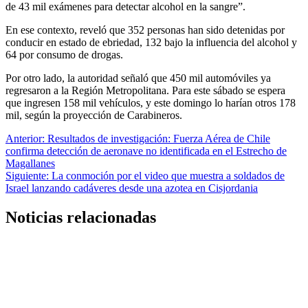
de 43 mil exámenes para detectar alcohol en la sangre”.
En ese contexto, reveló que 352 personas han sido detenidas por
conducir en estado de ebriedad, 132 bajo la influencia del alcohol y
64 por consumo de drogas.
Por otro lado, la autoridad señaló que 450 mil automóviles ya
regresaron a la Región Metropolitana. Para este sábado se espera
que ingresen 158 mil vehículos, y este domingo lo harían otros 178
mil, según la proyección de Carabineros.
Navegación
Anterior:
Resultados de investigación: Fuerza Aérea de Chile
confirma detección de aeronave no identificada en el Estrecho de
de
Magallanes
entradas
Siguiente:
La conmoción por el video que muestra a soldados de
Israel lanzando cadáveres desde una azotea en Cisjordania
Noticias relacionadas