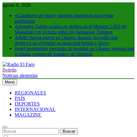
Saltar
agosto 8, 2026
al
«Cazadores de virus» rastrean amenazas para evitar
contenido
pandemias
Alejandro Tabilo avanza en dobles en el Masters 1.000 de
Shanghái con victoria sobre los hermanos Tsitsipas
Adulto mayor muere en Osorno durante incendio que
destruyó su vivienda: su nieta está herida y grave
Israel bombardea mezquita de hospital en Líbano: asegura que
ocultaba «centro de mando» de Hezbolá
Boletín
Radio El Faro
Noticias y más
Noticias aleatorias
Menú
REGIONALES
PAÍS
DEPORTES
INTERNACIONAL
MAGAZINE
Buscar: