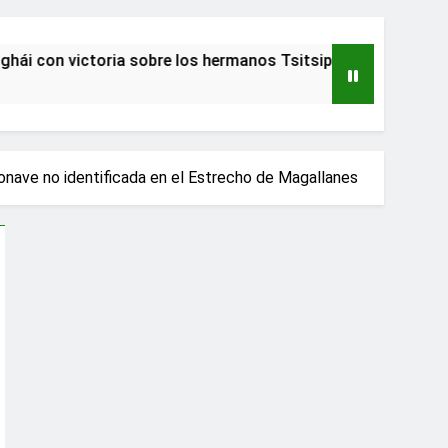
n victoria sobre los hermanos Tsitsipas
Adul
2 Años
onave no identificada en el Estrecho de Magallanes