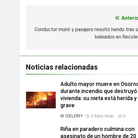
Anterio
Navegación
de
Conductor murió y pasajero resultó herido tras s
baleados en Recole
entradas
Noticias relacionadas
Adulto mayor muere en Osorn
durante incendio que destruyó
vivienda: su nieta está herida y
grave
GELDRY
2 Años Atrás
0
Riña en paradero culmina con
asesinato de un hombre de 20