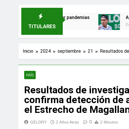
n amenazas para evitar pandemias
Alejandro
2 Años Atrás
TITULARES
Inicio
2024
septiembre
21
Resultados de 
PAÍS
Resultados de investiga
confirma detección de 
el Estrecho de Magalla
0
GELDRY
2 Años Atrás
2 Minutos