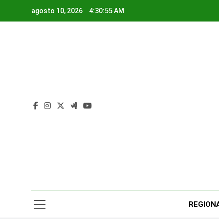
Saltar
agosto 10, 2026
4:30:56 AM
al
contenido
Rad
Noticias Y
REGION