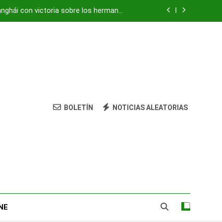
anghái con victoria sobre los hermanos
Tsitsipas
vivienda: su nieta está herida y grave
ocultaba «centro de mando» de Hezbolá
strean amenazas para evitar pandemias
anghái con victoria sobre los hermanos
Tsitsipas
BOLETÍN
NOTICIAS ALEATORIAS
vivienda: su nieta está herida y grave
ocultaba «centro de mando» de Hezbolá
NE