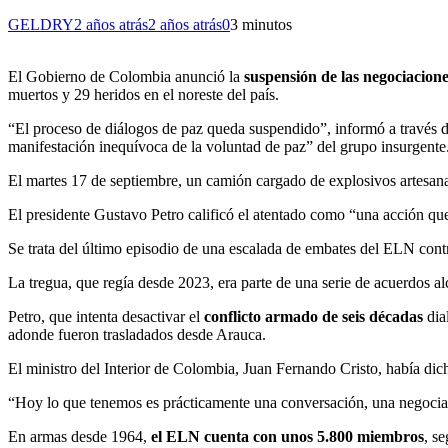
GELDRY
2 años atrás
2 años atrás
0
3 minutos
El Gobierno de Colombia anunció la
suspensión de las negociacione
muertos y 29 heridos en el noreste del país.
“El proceso de diálogos de paz queda suspendido”, informó a través 
manifestación inequívoca de la voluntad de paz” del grupo insurgente
El martes 17 de septiembre, un camión cargado de explosivos artesanal
El presidente Gustavo Petro calificó el atentado como “una acción qu
Se trata del último episodio de una escalada de embates del ELN contra
La tregua, que regía desde 2023, era parte de una serie de acuerdos al
Petro, que intenta desactivar el
conflicto armado de seis décadas
dia
adonde fueron trasladados desde Arauca.
El ministro del Interior de Colombia, Juan Fernando Cristo, había di
“Hoy lo que tenemos es prácticamente una conversación, una negociaci
En armas desde 1964,
el ELN cuenta con unos 5.800 miembros
, s