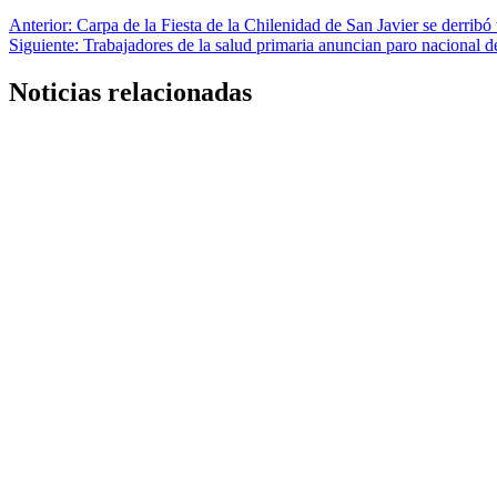
Navegación
Anterior:
Carpa de la Fiesta de la Chilenidad de San Javier se derribó t
Siguiente:
Trabajadores de la salud primaria anuncian paro nacional d
de
entradas
Noticias relacionadas