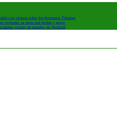
hái con victoria sobre los hermanos Tsitsipas
 vivienda: su nieta está herida y grave
 ocultaba «centro de mando» de Hezbolá