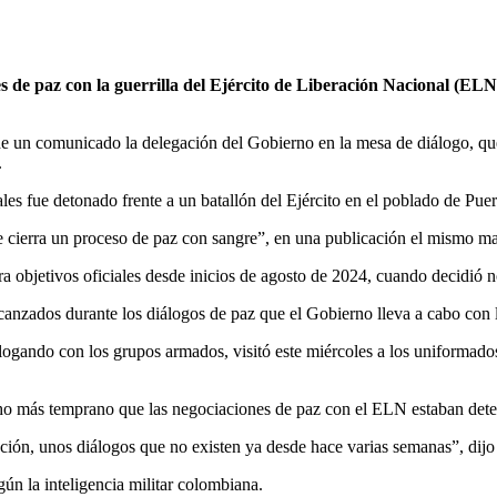
s de paz con la guerrilla del Ejército de Liberación Nacional (ELN
de un comunicado la delegación del Gobierno en la mesa de diálogo, qu
.
es fue detonado frente a un batallón del Ejército en el poblado de Puer
e cierra un proceso de paz con sangre”, en una publicación el mismo ma
 objetivos oficiales desde inicios de agosto de 2024, cuando decidió no 
canzados durante los diálogos de paz que el Gobierno lleva a cabo con l
logando con los grupos armados, visitó este miércoles a los uniformados
cho más temprano que las negociaciones de paz con el ELN estaban dete
ón, unos diálogos que no existen ya desde hace varias semanas”, dijo e
egún la inteligencia militar colombiana.