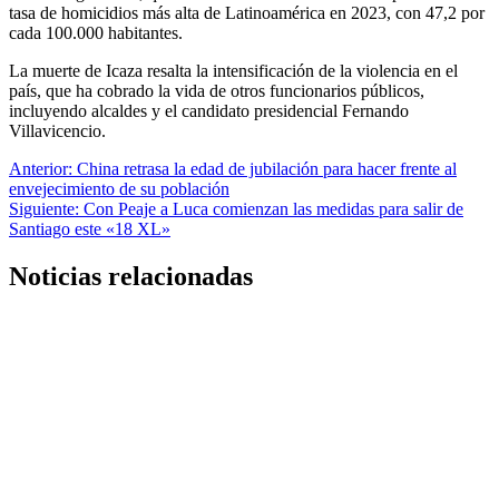
tasa de homicidios más alta de Latinoamérica en 2023, con 47,2 por
cada 100.000 habitantes.
La muerte de Icaza resalta la intensificación de la violencia en el
país, que ha cobrado la vida de otros funcionarios públicos,
incluyendo alcaldes y el candidato presidencial Fernando
Villavicencio.
Navegación
Anterior:
China retrasa la edad de jubilación para hacer frente al
envejecimiento de su población
de
Siguiente:
Con Peaje a Luca comienzan las medidas para salir de
entradas
Santiago este «18 XL»
Noticias relacionadas