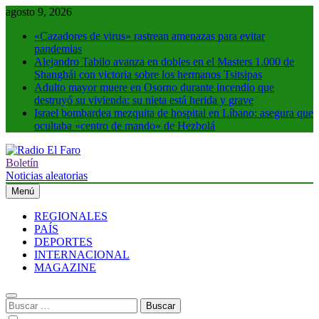
Saltar
agosto 9, 2026
al
«Cazadores de virus» rastrean amenazas para evitar
contenido
pandemias
Alejandro Tabilo avanza en dobles en el Masters 1.000 de
Shanghái con victoria sobre los hermanos Tsitsipas
Adulto mayor muere en Osorno durante incendio que
destruyó su vivienda: su nieta está herida y grave
Israel bombardea mezquita de hospital en Líbano: asegura que
ocultaba «centro de mando» de Hezbolá
Boletín
Radio El Faro
Noticias y más
Noticias aleatorias
Menú
REGIONALES
PAÍS
DEPORTES
INTERNACIONAL
MAGAZINE
Buscar: