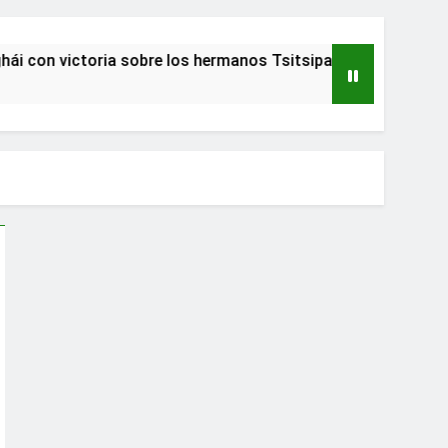
ictoria sobre los hermanos Tsitsipas
Adulto 
2 Años At