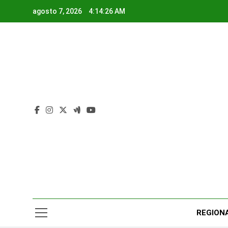
Saltar
agosto 7, 2026
4:14:27 AM
al
contenido
Rad
Noticias Y
REGION