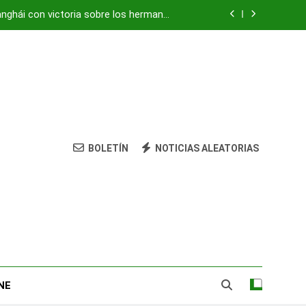
anghái con victoria sobre los hermanos
Tsitsipas
vivienda: su nieta está herida y grave
ocultaba «centro de mando» de Hezbolá
strean amenazas para evitar pandemias
anghái con victoria sobre los hermanos
Tsitsipas
BOLETÍN
NOTICIAS ALEATORIAS
vivienda: su nieta está herida y grave
ocultaba «centro de mando» de Hezbolá
NE