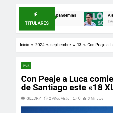
amenazas para evitar pandemias
Alejandro Ta
2 Años Atrás
TITULARES
Inicio
2024
septiembre
13
Con Peaje a L
PAÍS
Con Peaje a Luca comie
de Santiago este «18 X
0
GELDRY
2 Años Atrás
3 Minutos