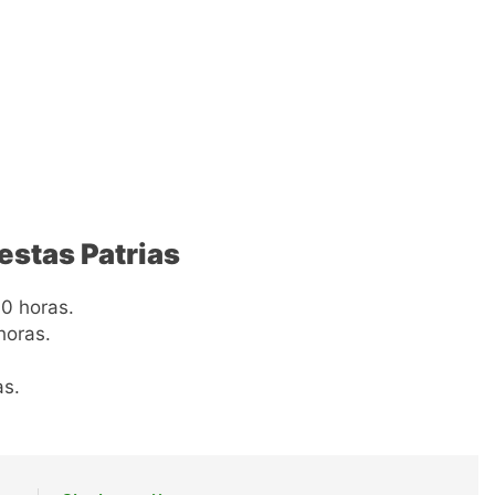
estas Patrias
00 horas.
horas.
as.