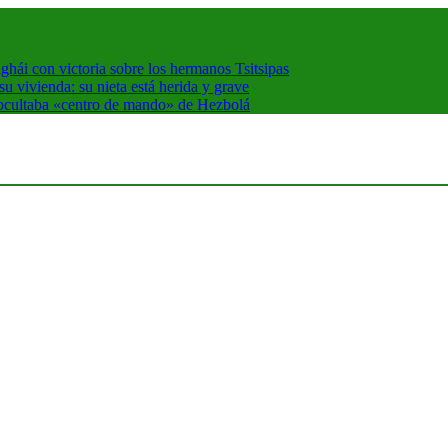
hái con victoria sobre los hermanos Tsitsipas
 vivienda: su nieta está herida y grave
 ocultaba «centro de mando» de Hezbolá