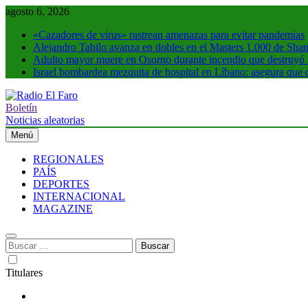
Saltar
agosto 6, 2026
al
«Cazadores de virus» rastrean amenazas para evitar pandemias
contenido
Alejandro Tabilo avanza en dobles en el Masters 1.000 de Shang
Adulto mayor muere en Osorno durante incendio que destruyó su
Israel bombardea mezquita de hospital en Líbano: asegura que
Boletín
Radio El Faro
Noticias y más
Noticias aleatorias
Menú
REGIONALES
PAÍS
DEPORTES
INTERNACIONAL
MAGAZINE
Buscar:
Titulares