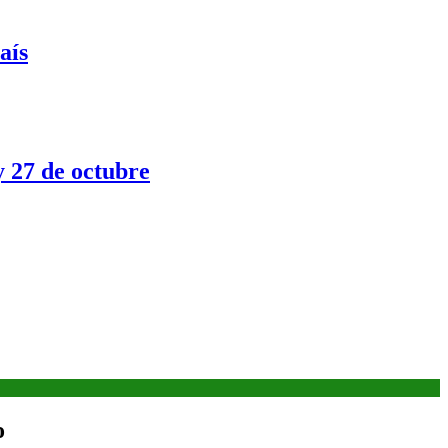
aís
y 27 de octubre
o