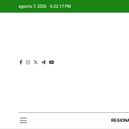
Saltar
agosto 7, 2026
6:22:17 PM
al
contenido
Rad
Noticias Y
REGION