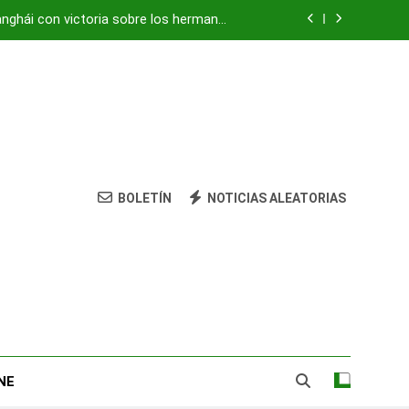
anghái con victoria sobre los hermanos
Tsitsipas
vivienda: su nieta está herida y grave
ocultaba «centro de mando» de Hezbolá
strean amenazas para evitar pandemias
anghái con victoria sobre los hermanos
Tsitsipas
BOLETÍN
NOTICIAS ALEATORIAS
vivienda: su nieta está herida y grave
ocultaba «centro de mando» de Hezbolá
NE