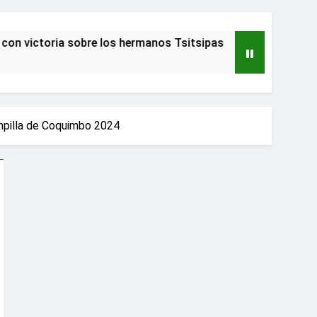
a sobre los hermanos Tsitsipas
Adulto mayor
2 Años Atrás
ampilla de Coquimbo 2024