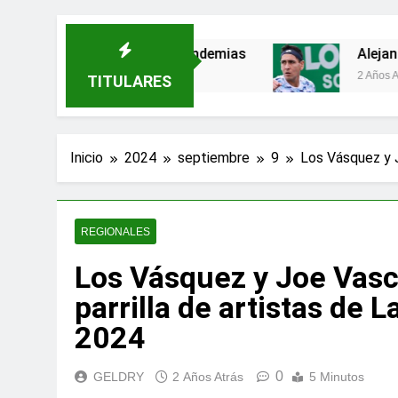
as para evitar pandemias
Alejandro Tabilo 
2 Años Atrás
TITULARES
Inicio
2024
septiembre
9
Los Vásquez y J
REGIONALES
Los Vásquez y Joe Vasc
parrilla de artistas de
2024
0
GELDRY
2 Años Atrás
5 Minutos