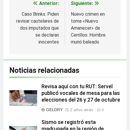
Anterior:
Siguiente:
Navegación
de
Caso Brinks: Piden
Nuevo crimen en
revisar cautelares de
toma «Nuevo
entradas
dos imputados que
Amanecer» de
se declaran
Cerrillos: Hombre
inocentes
murió baleado
Noticias relacionadas
Revisa aquí con tu RUT: Servel
publicó vocales de mesa para las
elecciones del 26 y 27 de octubre
GELDRY
2 años atrás
0
Sismo se registró esta
madrugada en la región de