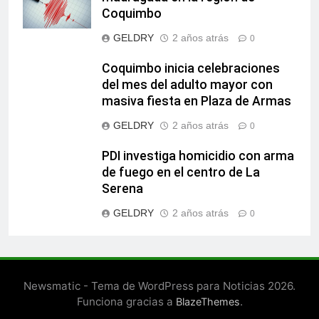
Coquimbo
GELDRY
2 años atrás
0
Coquimbo inicia celebraciones
del mes del adulto mayor con
masiva fiesta en Plaza de Armas
GELDRY
2 años atrás
0
PDI investiga homicidio con arma
de fuego en el centro de La
Serena
GELDRY
2 años atrás
0
Newsmatic - Tema de WordPress para Noticias 2026.
Funciona gracias a
.
BlazeThemes