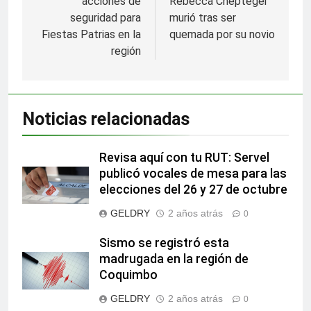
acciones de
Rebecca Cheptegei
entradas
seguridad para
murió tras ser
Fiestas Patrias en la
quemada por su novio
región
Noticias relacionadas
Revisa aquí con tu RUT: Servel
publicó vocales de mesa para las
elecciones del 26 y 27 de octubre
GELDRY
2 años atrás
0
Sismo se registró esta
madrugada en la región de
Coquimbo
GELDRY
2 años atrás
0