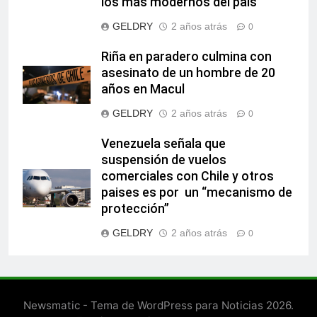
los más modernos del país
GELDRY
2 años atrás
0
Riña en paradero culmina con
asesinato de un hombre de 20
años en Macul
GELDRY
2 años atrás
0
Venezuela señala que
suspensión de vuelos
comerciales con Chile y otros
paises es por un “mecanismo de
protección”
GELDRY
2 años atrás
0
Newsmatic - Tema de WordPress para Noticias 2026.