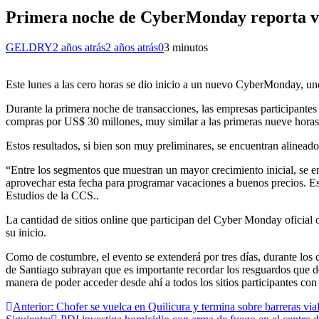
Primera noche de CyberMonday reporta ve
GELDRY
2 años atrás
2 años atrás
0
3 minutos
Este lunes a las cero horas se dio inicio a un nuevo CyberMonday, u
Durante la primera noche de transacciones, las empresas participantes
compras por US$ 30 millones, muy similar a las primeras nueve horas 
Estos resultados, si bien son muy preliminares, se encuentran alinead
“Entre los segmentos que muestran un mayor crecimiento inicial, se en
aprovechar esta fecha para programar vacaciones a buenos precios. Est
Estudios de la CCS..
La cantidad de sitios online que participan del Cyber Monday oficial
su inicio.
Como de costumbre, el evento se extenderá por tres días, durante los c
de Santiago subrayan que es importante recordar los resguardos que de
manera de poder acceder desde ahí a todos los sitios participantes con 
Navegación
Anterior:
Chofer se vuelca en Quilicura y termina sobre barreras vial