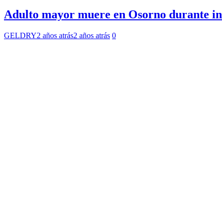
Adulto mayor muere en Osorno durante ince
GELDRY
2 años atrás
2 años atrás
0