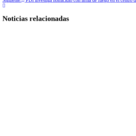
Siguiente:
PDI investiga homicidio con arma de fuego en el centro 
de
entradas
Noticias relacionadas