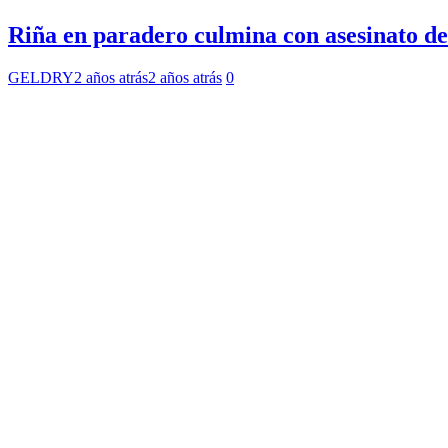
Riña en paradero culmina con asesinato d
GELDRY
2 años atrás
2 años atrás
0