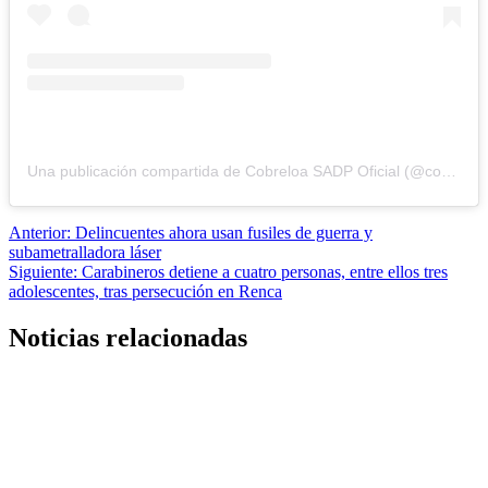
Una publicación compartida de Cobreloa SADP Oficial (@cobreloasadpoficial)
Navegación
Anterior:
Delincuentes ahora usan fusiles de guerra y
subametralladora láser
de
Siguiente:
Carabineros detiene a cuatro personas, entre ellos tres
entradas
adolescentes, tras persecución en Renca
Noticias relacionadas