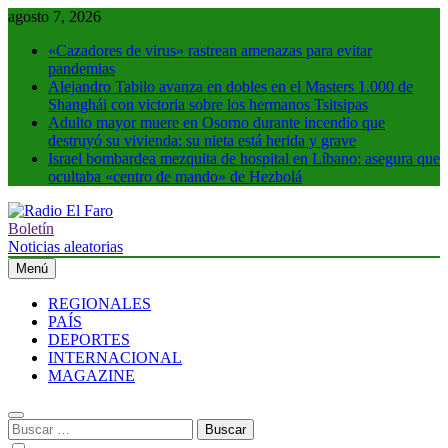
Saltar
agosto 7, 2026
al
«Cazadores de virus» rastrean amenazas para evitar
contenido
pandemias
Alejandro Tabilo avanza en dobles en el Masters 1.000 de
Shanghái con victoria sobre los hermanos Tsitsipas
Adulto mayor muere en Osorno durante incendio que
destruyó su vivienda: su nieta está herida y grave
Israel bombardea mezquita de hospital en Líbano: asegura que
ocultaba «centro de mando» de Hezbolá
Boletín
Radio El Faro
Noticias y más
Noticias aleatorias
Menú
REGIONALES
PAÍS
DEPORTES
INTERNACIONAL
MAGAZINE
Buscar: