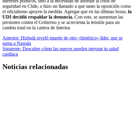
intereses políticos, sino a la necesidad de abordar la crisis de
seguridad en Chile, e hizo un llamado a que tanto la oposición como
el oficialismo apoyen la medida. Agregar que en las últimas horas,
la
UDI decidió respaldar la denuncia.
Con esto, se aumentan las
presiones contra el Gobierno y se acrecienta la tensión para un
cambio total en la cartera de Interior.
Navegación
Anterior:
Hizbulá reveló muerte de otro «histórico» líder, que se
suma a Nasrala
de
Siguiente:
Descubre cómo las nueces pueden mejorar tu salud
entradas
cardíaca
Noticias relacionadas