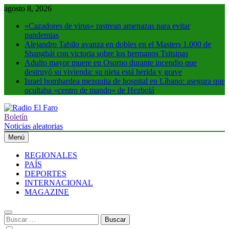
Saltar
agosto 8, 2026
al
«Cazadores de virus» rastrean amenazas para evitar
contenido
pandemias
Alejandro Tabilo avanza en dobles en el Masters 1.000 de
Shanghái con victoria sobre los hermanos Tsitsipas
Adulto mayor muere en Osorno durante incendio que
destruyó su vivienda: su nieta está herida y grave
Israel bombardea mezquita de hospital en Líbano: asegura que
ocultaba «centro de mando» de Hezbolá
Boletín
Radio El Faro
Noticias y más
Noticias aleatorias
Menú
REGIONALES
PAÍS
DEPORTES
INTERNACIONAL
MAGAZINE
Buscar: