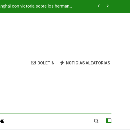
anghái con victoria sobre los hermanos
Tsitsipas
vivienda: su nieta está herida y grave
ocultaba «centro de mando» de Hezbolá
strean amenazas para evitar pandemias
anghái con victoria sobre los hermanos
Tsitsipas
BOLETÍN
NOTICIAS ALEATORIAS
vivienda: su nieta está herida y grave
ocultaba «centro de mando» de Hezbolá
NE