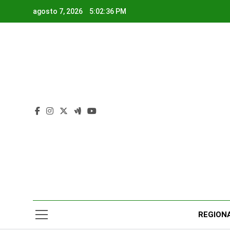
Saltar
agosto 7, 2026
5:02:37 PM
al
contenido
Rad
Noticias Y
REGION