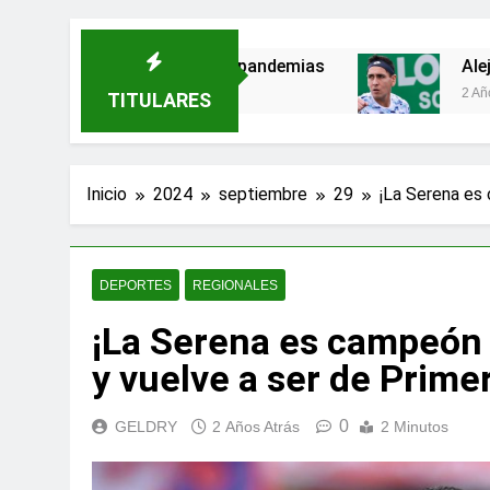
menazas para evitar pandemias
Alejandro Tab
2 Años Atrás
TITULARES
Inicio
2024
septiembre
29
¡La Serena es 
DEPORTES
REGIONALES
¡La Serena es campeón 
y vuelve a ser de Primer
0
GELDRY
2 Años Atrás
2 Minutos