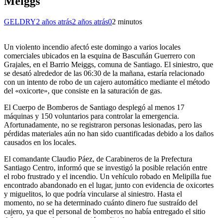
Meiggs
GELDRY
2 años atrás
2 años atrás
0
2 minutos
Un violento incendio afectó este domingo a varios locales
comerciales ubicados en la esquina de Bascuñán Guerrero con
Grajales, en el Barrio Meiggs, comuna de Santiago. El siniestro, que
se desató alrededor de las 06:30 de la mañana, estaría relacionado
con un intento de robo de un cajero automático mediante el método
del «oxicorte», que consiste en la saturación de gas.
El Cuerpo de Bomberos de Santiago desplegó al menos 17
máquinas y 150 voluntarios para controlar la emergencia.
Afortunadamente, no se registraron personas lesionadas, pero las
pérdidas materiales aún no han sido cuantificadas debido a los daños
causados en los locales.
El comandante Claudio Páez, de Carabineros de la Prefectura
Santiago Centro, informó que se investigó la posible relación entre
el robo frustrado y el incendio. Un vehículo robado en Melipilla fue
encontrado abandonado en el lugar, junto con evidencia de oxicortes
y miguelitos, lo que podría vincularse al siniestro. Hasta el
momento, no se ha determinado cuánto dinero fue sustraído del
cajero, ya que el personal de bomberos no había entregado el sitio