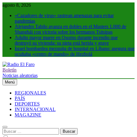
Saltar
agosto 8, 2026
al
«Cazadores de virus» rastrean amenazas para evitar
contenido
pandemias
Alejandro Tabilo avanza en dobles en el Masters 1.000 de
Shanghái con victoria sobre los hermanos Tsitsipas
Adulto mayor muere en Osorno durante incendio que
destruyó su vivienda: su nieta está herida y grave
Israel bombardea mezquita de hospital en Líbano: asegura que
ocultaba «centro de mando» de Hezbolá
Boletín
Radio El Faro
Noticias y más
Noticias aleatorias
Menú
REGIONALES
PAÍS
DEPORTES
INTERNACIONAL
MAGAZINE
Buscar: