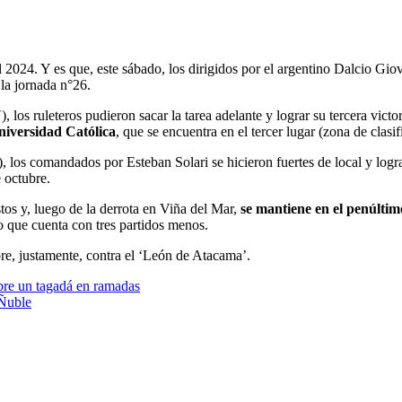
024. Y es que, este sábado, los dirigidos por el argentino Dalcio Giova
la jornada n°26.
), los ruleteros pudieron sacar la tarea adelante y lograr su tercera vic
niversidad Católica
, que se encuentra en el tercer lugar (zona de clasi
los comandados por Esteban Solari se hicieron fuertes de local y lograr
 octubre.
estos y, luego de la derrota en Viña del Mar,
se mantiene en el penúltim
 que cuenta con tres partidos menos.
re, justamente, contra el ‘León de Atacama’.
bre un tagadá en ramadas
 Ñuble