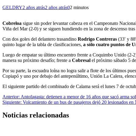
GELDRY
2 años atrás
2 años atrás
0
2 minutos
Cobreloa
sigue sin poder levantar cabeza en el Campeonato Nacional 2
Viña del Mar (2-0) y se siguen hundiendo en la zona de descenso tras 
Con dos goles del delantero trasandino
Rodrigo Contreras
(33′ y 88′
quinto lugar de la tabla de clasificaciones,
a sólo cuatro puntos de U
Luego de empatar su último encuentro frente a Coquimbo Unido (2-2), 
manera su próximo desafío; frente a
Cobresal
el próximo sábado 5 de
Por su parte, la escuadra loína no logra salir a flote de los últimos pu
Copiapó y uno por debajo del antepenúltimo, Unión La Calera, elenco
El siguiente partido del combinado de Calama será el lunes 7 de octub
Navegación
Anterior:
Antofagasta: detienen a menor de 16 años que sacó arma so
Siguiente:
Volcamiento de un bus de pasajeros dejó 20 lesionados en
de
entradas
Noticias relacionadas