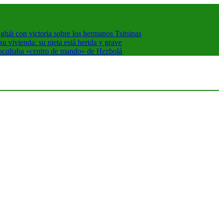
hái con victoria sobre los hermanos Tsitsipas
 vivienda: su nieta está herida y grave
 ocultaba «centro de mando» de Hezbolá