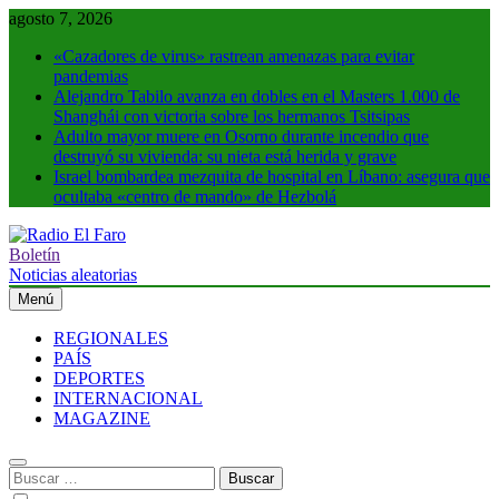
Saltar
agosto 7, 2026
al
«Cazadores de virus» rastrean amenazas para evitar
contenido
pandemias
Alejandro Tabilo avanza en dobles en el Masters 1.000 de
Shanghái con victoria sobre los hermanos Tsitsipas
Adulto mayor muere en Osorno durante incendio que
destruyó su vivienda: su nieta está herida y grave
Israel bombardea mezquita de hospital en Líbano: asegura que
ocultaba «centro de mando» de Hezbolá
Boletín
Radio El Faro
Noticias y más
Noticias aleatorias
Menú
REGIONALES
PAÍS
DEPORTES
INTERNACIONAL
MAGAZINE
Buscar: