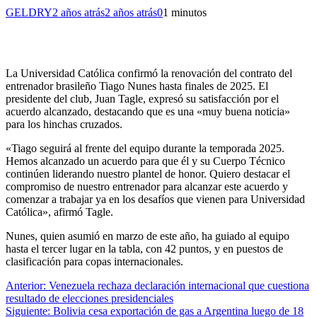
GELDRY
2 años atrás
2 años atrás
0
1 minutos
La Universidad Católica confirmó la renovación del contrato del
entrenador brasileño Tiago Nunes hasta finales de 2025. El
presidente del club, Juan Tagle, expresó su satisfacción por el
acuerdo alcanzado, destacando que es una «muy buena noticia»
para los hinchas cruzados.
«Tiago seguirá al frente del equipo durante la temporada 2025.
Hemos alcanzado un acuerdo para que él y su Cuerpo Técnico
continúen liderando nuestro plantel de honor. Quiero destacar el
compromiso de nuestro entrenador para alcanzar este acuerdo y
comenzar a trabajar ya en los desafíos que vienen para Universidad
Católica», afirmó Tagle.
Nunes, quien asumió en marzo de este año, ha guiado al equipo
hasta el tercer lugar en la tabla, con 42 puntos, y en puestos de
clasificación para copas internacionales.
Navegación
Anterior:
Venezuela rechaza declaración internacional que cuestiona
resultado de elecciones presidenciales
de
Siguiente:
Bolivia cesa exportación de gas a Argentina luego de 18