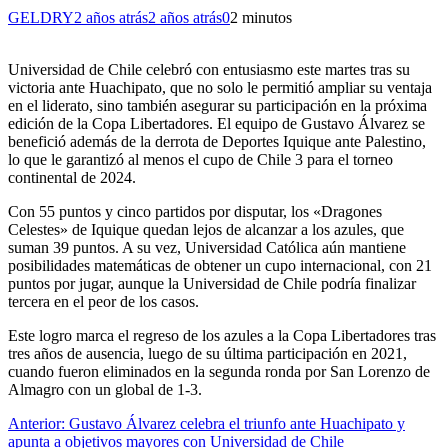
GELDRY
2 años atrás
2 años atrás
0
2 minutos
Universidad de Chile celebró con entusiasmo este martes tras su
victoria ante Huachipato, que no solo le permitió ampliar su ventaja
en el liderato, sino también asegurar su participación en la próxima
edición de la Copa Libertadores. El equipo de Gustavo Álvarez se
benefició además de la derrota de Deportes Iquique ante Palestino,
lo que le garantizó al menos el cupo de Chile 3 para el torneo
continental de 2024.
Con 55 puntos y cinco partidos por disputar, los «Dragones
Celestes» de Iquique quedan lejos de alcanzar a los azules, que
suman 39 puntos. A su vez, Universidad Católica aún mantiene
posibilidades matemáticas de obtener un cupo internacional, con 21
puntos por jugar, aunque la Universidad de Chile podría finalizar
tercera en el peor de los casos.
Este logro marca el regreso de los azules a la Copa Libertadores tras
tres años de ausencia, luego de su última participación en 2021,
cuando fueron eliminados en la segunda ronda por San Lorenzo de
Almagro con un global de 1-3.
Navegación
Anterior:
Gustavo Álvarez celebra el triunfo ante Huachipato y
apunta a objetivos mayores con Universidad de Chile