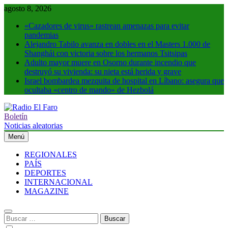
Saltar
agosto 8, 2026
al
«Cazadores de virus» rastrean amenazas para evitar
contenido
pandemias
Alejandro Tabilo avanza en dobles en el Masters 1.000 de
Shanghái con victoria sobre los hermanos Tsitsipas
Adulto mayor muere en Osorno durante incendio que
destruyó su vivienda: su nieta está herida y grave
Israel bombardea mezquita de hospital en Líbano: asegura que
ocultaba «centro de mando» de Hezbolá
Boletín
Radio El Faro
Noticias y más
Noticias aleatorias
Menú
REGIONALES
PAÍS
DEPORTES
INTERNACIONAL
MAGAZINE
Buscar: