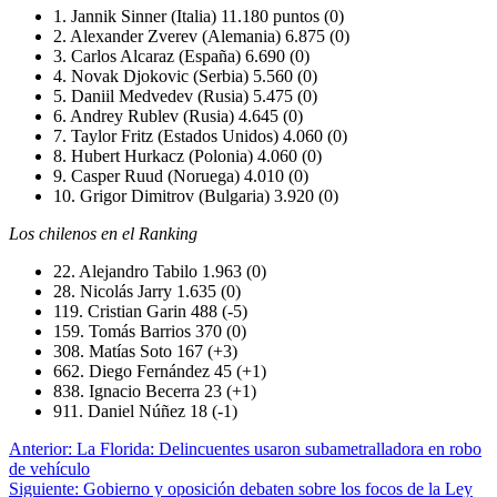
1. Jannik Sinner (Italia) 11.180 puntos (0)
2. Alexander Zverev (Alemania) 6.875 (0)
3. Carlos Alcaraz (España) 6.690 (0)
4. Novak Djokovic (Serbia) 5.560 (0)
5. Daniil Medvedev (Rusia) 5.475 (0)
6. Andrey Rublev (Rusia) 4.645 (0)
7. Taylor Fritz (Estados Unidos) 4.060 (0)
8. Hubert Hurkacz (Polonia) 4.060 (0)
9. Casper Ruud (Noruega) 4.010 (0)
10. Grigor Dimitrov (Bulgaria) 3.920 (0)
Los chilenos en el Ranking
22. Alejandro Tabilo 1.963 (0)
28. Nicolás Jarry 1.635 (0)
119. Cristian Garin 488 (-5)
159. Tomás Barrios 370 (0)
308. Matías Soto 167 (+3)
662. Diego Fernández 45 (+1)
838. Ignacio Becerra 23 (+1)
911. Daniel Núñez 18 (-1)
Navegación
Anterior:
La Florida: Delincuentes usaron subametralladora en robo
de vehículo
de
Siguiente:
Gobierno y oposición debaten sobre los focos de la Ley