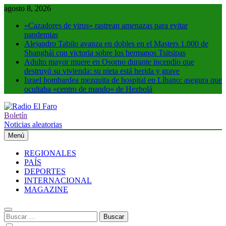
Saltar
agosto 8, 2026
al
«Cazadores de virus» rastrean amenazas para evitar
contenido
pandemias
Alejandro Tabilo avanza en dobles en el Masters 1.000 de
Shanghái con victoria sobre los hermanos Tsitsipas
Adulto mayor muere en Osorno durante incendio que
destruyó su vivienda: su nieta está herida y grave
Israel bombardea mezquita de hospital en Líbano: asegura que
ocultaba «centro de mando» de Hezbolá
Boletín
Radio El Faro
Noticias y más
Noticias aleatorias
Menú
REGIONALES
PAÍS
DEPORTES
INTERNACIONAL
MAGAZINE
Buscar: