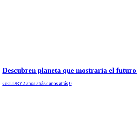
Descubren planeta que mostraría el futuro 
GELDRY
2 años atrás
2 años atrás
0