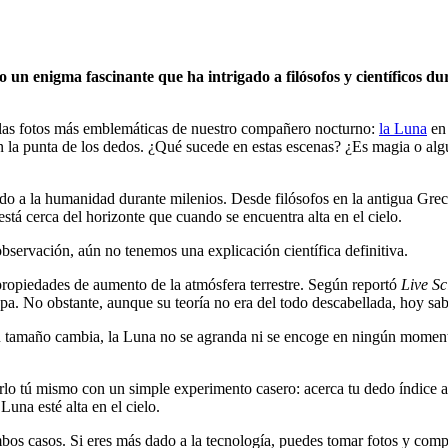
ndo un enigma fascinante que ha intrigado a filósofos y científicos 
e las fotos más emblemáticas de nuestro compañero nocturno:
la Luna
en 
con la punta de los dedos. ¿Qué sucede en estas escenas? ¿Es magia o a
do a la humanidad durante milenios. Desde filósofos en la antigua Greci
tá cerca del horizonte que cuando se encuentra alta en el cielo.
observación, aún no tenemos una explicación científica definitiva.
 propiedades de aumento de la atmósfera terrestre. Según reportó
Live Sc
pa. No obstante, aunque su teoría no era del todo descabellada, hoy sa
u tamaño cambia, la Luna no se agranda ni se encoge en ningún moment
o tú mismo con un simple experimento casero: acerca tu dedo índice a 
Luna esté alta en el cielo.
os casos. Si eres más dado a la tecnología, puedes tomar fotos y compa