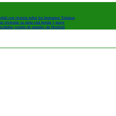
hái con victoria sobre los hermanos Tsitsipas
 vivienda: su nieta está herida y grave
 ocultaba «centro de mando» de Hezbolá