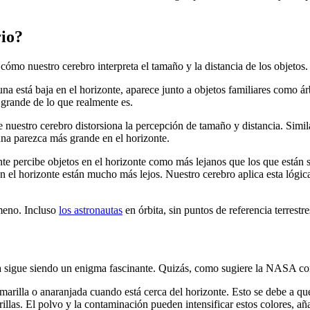
rio?
mo nuestro cerebro interpreta el tamaño y la distancia de los objetos.
na está baja en el horizonte, aparece junto a objetos familiares como á
 grande de lo que realmente es.
e nuestro cerebro distorsiona la percepción de tamaño y distancia. Simi
una parezca más grande en el horizonte.
te percibe objetos en el horizonte como más lejanos que los que están 
en el horizonte están mucho más lejos. Nuestro cerebro aplica esta lógi
meno. Incluso
los astronautas
en órbita, sin puntos de referencia terrestr
una sigue siendo un enigma fascinante. Quizás, como sugiere la NASA co
amarilla o anaranjada cuando está cerca del horizonte. Esto se debe a que
rillas. El polvo y la contaminación pueden intensificar estos colores, 