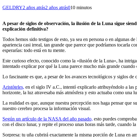
GELDRY
2 años atrás
2 años atrás
0
10 minutos
A pesar de siglos de observación, la ilusión de la Luna sigue sie
explicación definitiva?
Todos hemos sido testigos de esto, ya sea en persona o en algunas d
apariencia casi irreal, tan grande que parece que podríamos tocarla 
esperarías: todo está en tu mente.
Este curioso efecto, conocido como la «ilusión de la Luna», ha intriga
intentado explicar por qué la Luna parece mucho más grande cuando es
Lo fascinante es que, a pesar de los avances tecnológicos y siglos de 
Aristóteles,
en el siglo IV a.C., intentó explicarlo atribuyéndolo a las
horizonte, la luz atravesaba más atmósfera y esto actuaba como una lu
La realidad es que, aunque nuestra percepción nos haga pensar que s
nuestro cerebro procesa la información visual.
Según un artículo de la NASA del año pasado,
esto puedes comprobarl
con el disco lunar, y repite el proceso unas horas más tarde, cuando la 
Sorpresa: tu uña cubrirá exactamente la misma porción de Luna en amb