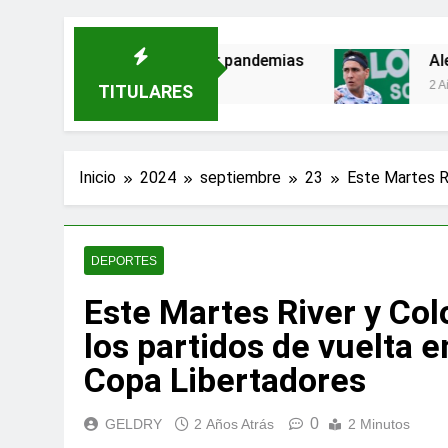
amenazas para evitar pandemias
Alejandro Ta
2 Años Atrás
TITULARES
Inicio
2024
septiembre
23
Este Martes Ri
DEPORTES
Este Martes River y Col
los partidos de vuelta e
Copa Libertadores
0
GELDRY
2 Años Atrás
2 Minutos