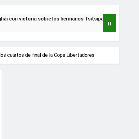
ictoria sobre los hermanos Tsitsipas
Adulto 
2 Años At
los cuartos de final de la Copa Libertadores