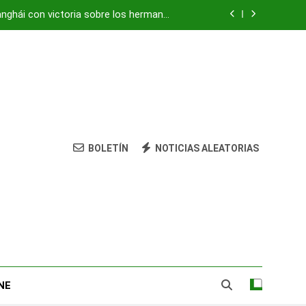
anghái con victoria sobre los hermanos
Tsitsipas
vivienda: su nieta está herida y grave
ocultaba «centro de mando» de Hezbolá
strean amenazas para evitar pandemias
anghái con victoria sobre los hermanos
Tsitsipas
BOLETÍN
NOTICIAS ALEATORIAS
vivienda: su nieta está herida y grave
ocultaba «centro de mando» de Hezbolá
NE