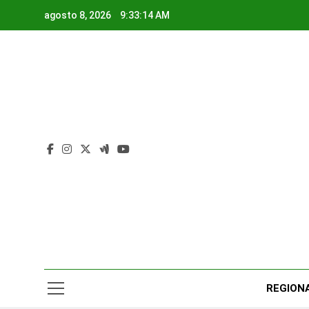
Saltar
agosto 8, 2026
9:33:15 AM
al
contenido
Rad
Noticias Y
REGION