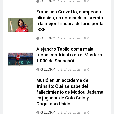
GELDRY
2 años atrás
0
Francisca Crovetto, campeona
olímpica, es nominada al premio
a la mejor tiradora del año por la
ISSF
GELDRY
2 años atrás
0
Alejandro Tabilo corta mala
racha con triunfo en el Masters
1.000 de Shanghái
GELDRY
2 años atrás
0
Murió en un accidente de
tránsito: Qué se sabe del
fallecimiento de Modou Jadama
ex jugador de Colo Colo y
Coquimbo Unido
GELDRY
2 años atrás
0