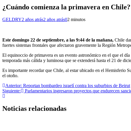
¿Cuándo comienza la primavera en Chile?
GELDRY
2 años atrás
2 años atrás
0
2 minutos
Este domingo 22 de septiembre, a las 9:44 de la mañana,
Chile dar
fuertes sistemas frontales que afectaron gravemente la Región Metropol
El equinoccio de primavera es un evento astronómico en el que el día y
temporada más cálida y luminosa que se extenderá hasta el 21 de dic
Es importante recordar que Chile, al estar ubicado en el Hemisferio Su
el otoño.
Navegación
Anterior:
Reportan bombardeo israelí contra los suburbios de Beirut
Siguiente:
Parlamentarios ingresaron proyectos que endurecen sanci
de
entradas
Noticias relacionadas