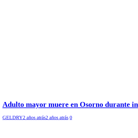
Adulto mayor muere en Osorno durante ince
GELDRY
2 años atrás
2 años atrás
0