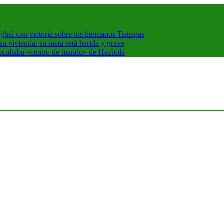
hái con victoria sobre los hermanos Tsitsipas
 vivienda: su nieta está herida y grave
 ocultaba «centro de mando» de Hezbolá