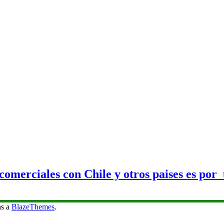
 comerciales con Chile y otros paises es po
as a
BlazeThemes
.