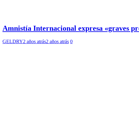
Amnistía Internacional expresa «graves p
GELDRY
2 años atrás
2 años atrás
0