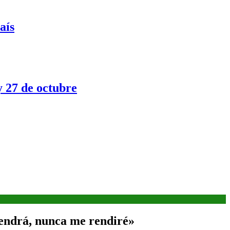
aís
y 27 de octubre
tendrá, nunca me rendiré»