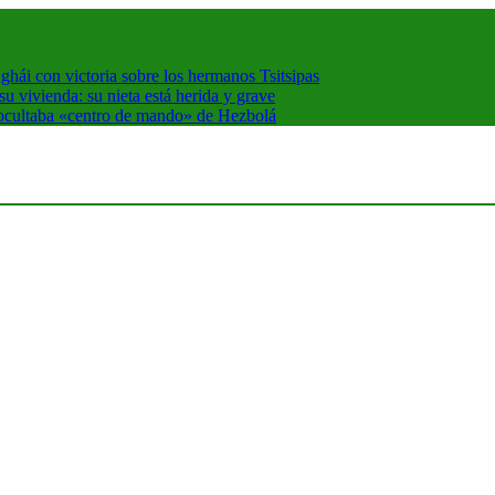
hái con victoria sobre los hermanos Tsitsipas
 vivienda: su nieta está herida y grave
 ocultaba «centro de mando» de Hezbolá