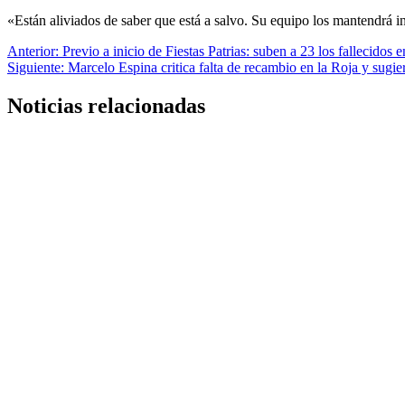
«Están aliviados de saber que está a salvo. Su equipo los mantendrá i
Navegación
Anterior:
Previo a inicio de Fiestas Patrias: suben a 23 los fallecidos e
Siguiente:
Marcelo Espina critica falta de recambio en la Roja y sugi
de
entradas
Noticias relacionadas