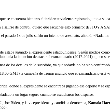
ue se encuentra bien tras el
incidente violento
registrado junto a su c
en a salirse de control, quiero que escuches esto primero: ¡ESTOY A
 el pasado 13 de julio sufrió un intento de asesinato, añadió: «Nada me 
de estaba jugando el expresidente estadounidense. Según medios como C
duo tenía la intención de atacar al exmandatario (2017-2021), quien se e
nsa de los detalles de lo sucedido, ya que todavía no ha sido confirma
(18.00 GMT) la campaña de Trump anunció que el exmandatario está «a s
rida, donde el expresidente se encontraba jugando ese deporte y se esp
adado a un lugar seguro cuando se escucharon los disparos.
, Joe Biden, y la vicepresidenta y candidata demócrata,
Kamala Harr
ando».