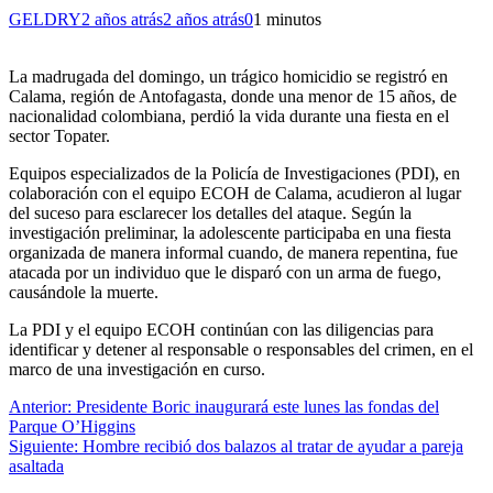
GELDRY
2 años atrás
2 años atrás
0
1 minutos
La madrugada del domingo, un trágico homicidio se registró en
Calama, región de Antofagasta, donde una menor de 15 años, de
nacionalidad colombiana, perdió la vida durante una fiesta en el
sector Topater.
Equipos especializados de la Policía de Investigaciones (PDI), en
colaboración con el equipo ECOH de Calama, acudieron al lugar
del suceso para esclarecer los detalles del ataque. Según la
investigación preliminar, la adolescente participaba en una fiesta
organizada de manera informal cuando, de manera repentina, fue
atacada por un individuo que le disparó con un arma de fuego,
causándole la muerte.
La PDI y el equipo ECOH continúan con las diligencias para
identificar y detener al responsable o responsables del crimen, en el
marco de una investigación en curso.
Navegación
Anterior:
Presidente Boric inaugurará este lunes las fondas del
Parque O’Higgins
de
Siguiente:
Hombre recibió dos balazos al tratar de ayudar a pareja
entradas
asaltada