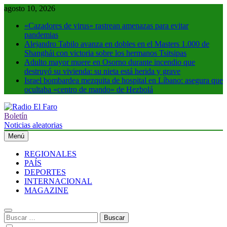
Saltar
agosto 10, 2026
al
«Cazadores de virus» rastrean amenazas para evitar
contenido
pandemias
Alejandro Tabilo avanza en dobles en el Masters 1.000 de
Shanghái con victoria sobre los hermanos Tsitsipas
Adulto mayor muere en Osorno durante incendio que
destruyó su vivienda: su nieta está herida y grave
Israel bombardea mezquita de hospital en Líbano: asegura que
ocultaba «centro de mando» de Hezbolá
Boletín
Radio El Faro
Noticias y más
Noticias aleatorias
Menú
REGIONALES
PAÍS
DEPORTES
INTERNACIONAL
MAGAZINE
Buscar: