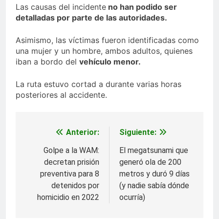
Las causas del incidente
no han podido ser
detalladas por parte de las autoridades.
Asimismo, las víctimas fueron identificadas como
una mujer y un hombre, ambos adultos, quienes
iban a bordo del
vehículo menor.
La ruta estuvo cortad a durante varias horas
posteriores al accidente.
Anterior:
Siguiente:
Navegación
de
Golpe a la WAM:
El megatsunami que
decretan prisión
generó ola de 200
entradas
preventiva para 8
metros y duró 9 días
detenidos por
(y nadie sabía dónde
homicidio en 2022
ocurría)