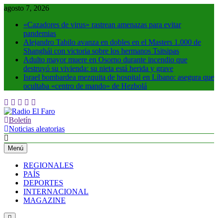
Saltar
agosto 7, 2026
al
«Cazadores de virus» rastrean amenazas para evitar
contenido
pandemias
Alejandro Tabilo avanza en dobles en el Masters 1.000 de
Shanghái con victoria sobre los hermanos Tsitsipas
Adulto mayor muere en Osorno durante incendio que
destruyó su vivienda: su nieta está herida y grave
Israel bombardea mezquita de hospital en Líbano: asegura que
ocultaba «centro de mando» de Hezbolá
Boletín
Radio El Faro
Noticias y más
Noticias aleatorias
Menú
REGIONALES
PAÍS
DEPORTES
INTERNACIONAL
MAGAZINE