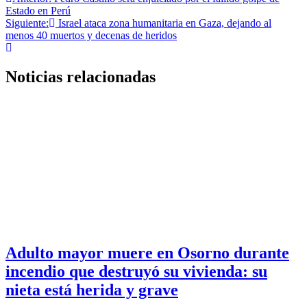
Navegación
Estado en Perú
de
Siguiente:
Israel ataca zona humanitaria en Gaza, dejando al
entradas
menos 40 muertos y decenas de heridos
Noticias relacionadas
Adulto mayor muere en Osorno durante
incendio que destruyó su vivienda: su
nieta está herida y grave