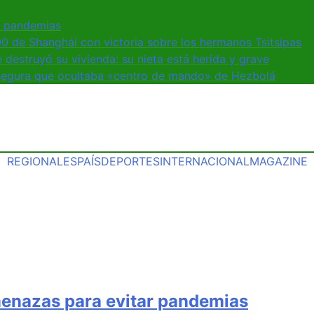
r pandemias
00 de Shanghái con victoria sobre los hermanos Tsitsipas
estruyó su vivienda: su nieta está herida y grave
asegura que ocultaba «centro de mando» de Hezbolá
REGIONALES
PAÍS
DEPORTES
INTERNACIONAL
MAGAZINE
menazas para evitar pandemias