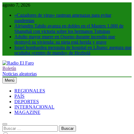
Saltar
agosto 7, 2026
al
«Cazadores de virus» rastrean amenazas para evitar
contenido
pandemias
Alejandro Tabilo avanza en dobles en el Masters 1.000 de
Shanghái con victoria sobre los hermanos Tsitsipas
Adulto mayor muere en Osorno durante incendio que
destruyó su vivienda: su nieta está herida y grave
Israel bombardea mezquita de hospital en Líbano: asegura que
ocultaba «centro de mando» de Hezbolá
Boletín
Radio El Faro
Noticias y más
Noticias aleatorias
Menú
REGIONALES
PAÍS
DEPORTES
INTERNACIONAL
MAGAZINE
Buscar: