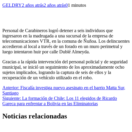
GELDRY
2 años atrás
2 años atrás
0
1 minutos
Personal de Carabineros logró detener a seis individuos que
ingresaron en la madrugada a una sucursal de la empresa de
telecomunicaciones VTR, en la comuna de Ñuñoa. Los delincuentes
accedieron al local a través de un forado en un muro perimetral y
luego intentaron huir por calle Dublé Almeyda.
Gracias a la rápida intervención del personal policial y de seguridad
municipal, se inició un seguimiento de los aproximadamente ocho
sujetos implicados, logrando la captura de seis de ellos y la
recuperación de un vehículo utilizado en el robo.
Navegación
Anterior:
Fiscalía investiga nuevo asesinato en el barrio Matta Sur,
Santiago
de
Siguiente:
La formación de Chile: Los 11 elegidos de Ricardo
entradas
Gareca para enfrentar a Bolivia en las Eliminatorias
Noticias relacionadas