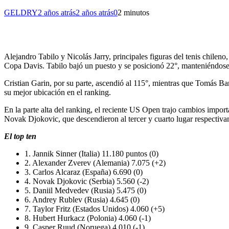
GELDRY
2 años atrás
2 años atrás
0
2 minutos
Alejandro Tabilo y Nicolás Jarry, principales figuras del tenis chilen
Copa Davis. Tabilo bajó un puesto y se posicionó 22°, manteniéndose c
Cristian Garin, por su parte, ascendió al 115°, mientras que Tomás Ba
su mejor ubicación en el ranking.
En la parte alta del ranking, el reciente US Open trajo cambios impo
Novak Djokovic, que descendieron al tercer y cuarto lugar respectiva
El top ten
1. Jannik Sinner (Italia) 11.180 puntos (0)
2. Alexander Zverev (Alemania) 7.075 (+2)
3. Carlos Alcaraz (España) 6.690 (0)
4. Novak Djokovic (Serbia) 5.560 (-2)
5. Daniil Medvedev (Rusia) 5.475 (0)
6. Andrey Rublev (Rusia) 4.645 (0)
7. Taylor Fritz (Estados Unidos) 4.060 (+5)
8. Hubert Hurkacz (Polonia) 4.060 (-1)
9. Casper Ruud (Noruega) 4.010 (-1)