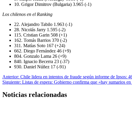
10. Grigor Dimitrov (Bulgaria) 3.965 (-1)
Los chilenos en el Ranking
22. Alejandro Tabilo 1.963 (-1)
28. Nicolás Jarry 1.595 (-2)
115. Cristian Garin 508 (+1)
162. Tomás Barrios 370 (-2)
311. Matías Soto 167 (+24)
662. Diego Fernández 46 (+9)
804. Gonzalo Lama 26 (+9)
840. Ignacio Becerra 23 (-37)
930. Daniel Núñez 17 (-91)
Navegación
Anterior:
Chile lidera en intentos de fraude según informe de Ipsos: 4
Siguiente:
Listas de espera: Gobierno confirma que «hay sumarios en
de
entradas
Noticias relacionadas