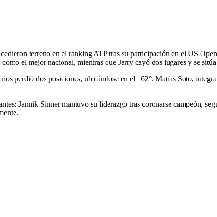
o, cedieron terreno en el ranking ATP tras su participación en el US Ope
omo el mejor nacional, mientras que Jarry cayó dos lugares y se sitúa 
rrios perdió dos posiciones, ubicándose en el 162°. Matías Soto, integra
rtantes: Jannik Sinner mantuvo su liderazgo tras coronarse campeón, se
mente.