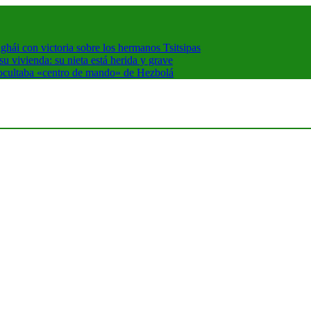
hái con victoria sobre los hermanos Tsitsipas
 vivienda: su nieta está herida y grave
 ocultaba «centro de mando» de Hezbolá